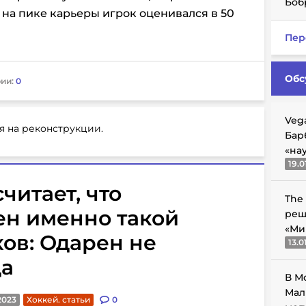
Боб
 на пике карьеры игрок оценивался в 50
Пер
Обс
ии:
0
Veg
я на реконструкции.
Бар
«на
19.0
читает, что
The
ен именно такой
реш
«Ми
ков: Одарен не
13.0
да
В М
Мал
2023
Хоккей. статьи
0