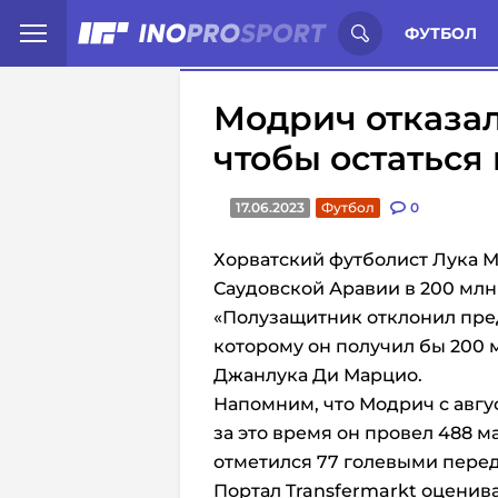
Иностранцы о спорте России:
С
ФУТБОЛ
Модрич отказал
чтобы остаться 
17.06.2023
Футбол
0
Хорватский футболист Лука М
Саудовской Аравии в 200 млн е
«Полузащитник отклонил пред
которому он получил бы 200 м
Джанлука Ди Марцио.
Напомним, что Модрич с авгус
за это время он провел 488 ма
отметился 77 голевыми пере
Портал Transfermarkt оценив