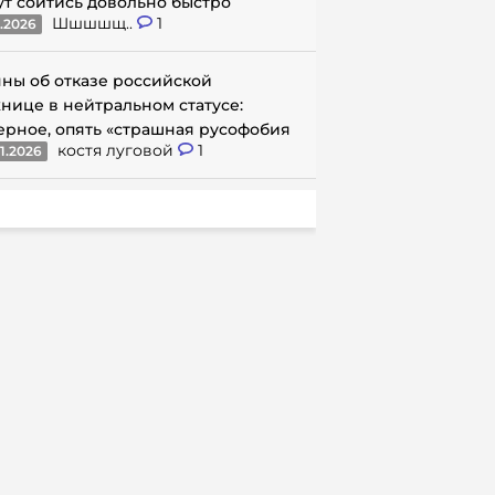
ут сойтись довольно быстро
Шшшшщ..
1
1.2026
ны об отказе российской
нице в нейтральном статусе:
ерное, опять «страшная русофобия
костя луговой
1
1.2026