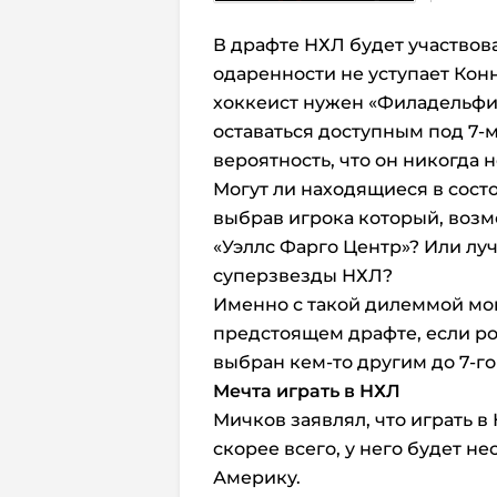
В драфте НХЛ будет участвов
одаренности не уступает Конн
хоккеист нужен «Филадельфии»
оставаться доступным под 7-
вероятность, что он никогда н
Могут ли находящиеся в сост
выбрав игрока который, возмо
«Уэллс Фарго Центр»? Или лу
суперзвезды НХЛ?
Именно с такой дилеммой мо
предстоящем драфте, если р
выбран кем-то другим до 7-го
Мечта играть в НХЛ
Мичков заявлял, что играть в 
скорее всего, у него будет н
Америку.