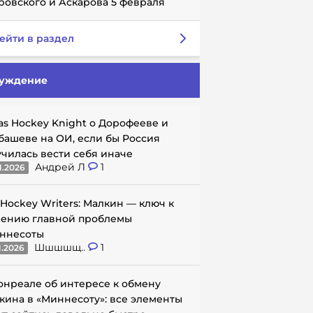
ровского и Аскарова 5 февраля
ейти в раздел
уждение
as Hockey Knight о Дорофееве и
башеве на ОИ, если бы Россия
училась вести себя иначе
Андрей Л
1
1.2026
 Hockey Writers: Малкин — ключ к
ению главной проблемы
ннесоты
Шшшшщ..
1
1.2026
онреале об интересе к обмену
кина в «Миннесоту»: все элементы