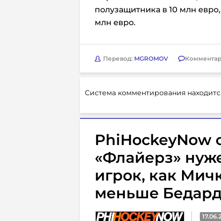
полузащитника в 10 млн евро,
млн евро.
Перевод:
MGROMOV
Комментар
Система комментирования находитс
PhiHockeyNow с
«Флайерз» нуж
игрок, как Мич
меньше Бедар
17.06.