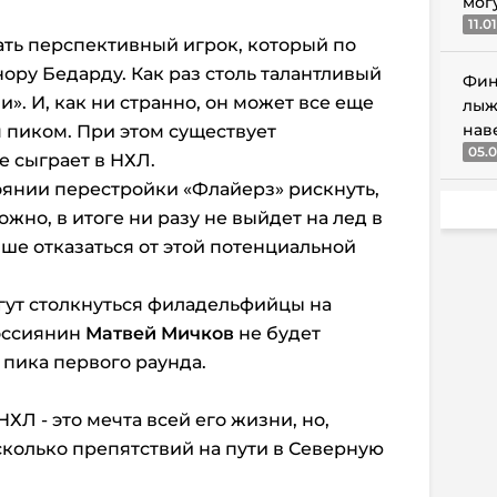
мог
11.0
ать перспективный игрок, который по
ору Бедарду. Как раз столь талантливый
Фин
. И, как ни странно, он может все еще
лыж
нав
м пиком. При этом существует
05.0
е сыграет в НХЛ.
оянии перестройки «Флайерз» рискнуть,
жно, в итоге ни разу не выйдет на лед в
чше отказаться от этой потенциальной
гут столкнуться филадельфийцы на
оссиянин
Матвей Мичков
не будет
 пика первого раунда.
НХЛ - это мечта всей его жизни, но,
есколько препятствий на пути в Северную