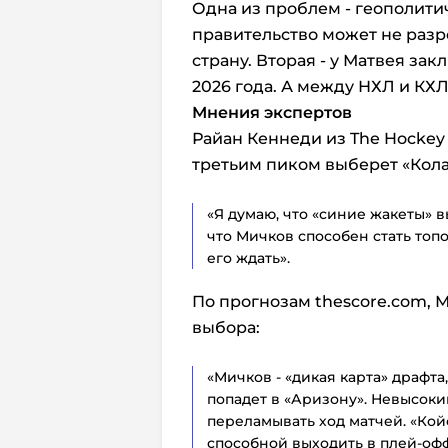
Одна из проблем - геополити
правительство может не раз
страну. Вторая - у Матвея за
2026 года. А между НХЛ и КХ
Мнения экспертов
Райан Кеннеди из The Hockey
третьим пиком выберет «Кола
«Я думаю, что «синие жакеты» вы
что Мичков способен стать топ
его ждать».
По прогнозам thescore.com, М
выбора:
«Мичков - «дикая карта» драфта
попадет в «Аризону». Невысок
переламывать ход матчей. «Кой
способной выходить в плей-офф