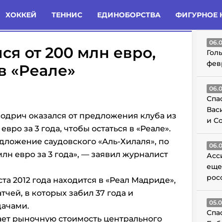
татьи
Комменты
Новости
ХОККЕЙ
ТЕННИС
ЕДИНОБОРСТВА
ФИГУРНОЕ 
ГО
06.
ся от 200 млн евро,
Гол
фев
в «Реале»
06.
Спа
Вас
одрич оказался от предложения клуба из
и С
вро за 3 года, чтобы остаться в «Реале».
ложение саудовского «Аль-Хилаля», по
06.
лн евро за 3 года», — заявил журналист
Асс
еще
рос
та 2012 года находится в «Реал Мадриде»,
тчей, в которых забил 37 года и
05.
дачами.
Спа
ает рыночную стоимость центрального