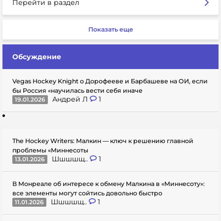
Перейти в раздел
Показать еще
Обсуждение
Vegas Hockey Knight о Дорофееве и Барбашеве на ОИ, если
бы Россия «научилась вести себя иначе
Андрей Л
1
19.01.2026
The Hockey Writers: Малкин — ключ к решению главной
проблемы «Миннесоты
Шшшшщ..
1
13.01.2026
В Монреале об интересе к обмену Малкина в «Миннесоту»:
все элементы могут сойтись довольно быстро
Шшшшщ..
1
11.01.2026