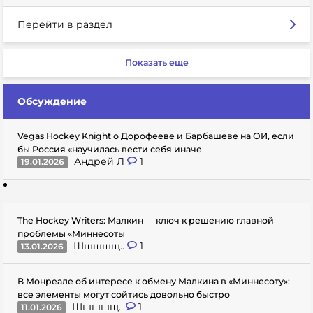
Перейти в раздел
Показать еще
Обсуждение
Vegas Hockey Knight о Дорофееве и Барбашеве на ОИ, если
бы Россия «научилась вести себя иначе
Андрей Л
1
19.01.2026
The Hockey Writers: Малкин — ключ к решению главной
проблемы «Миннесоты
Шшшшщ..
1
13.01.2026
В Монреале об интересе к обмену Малкина в «Миннесоту»:
все элементы могут сойтись довольно быстро
Шшшшщ..
1
11.01.2026