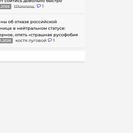
ут сойтись довольно быстро
Шшшшщ..
1
1.2026
ны об отказе российской
нице в нейтральном статусе:
ерное, опять «страшная русофобия
костя луговой
1
1.2026