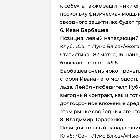
к себе», а также защитники е
поскольку физическая мощь н
звездного защитника будет т
6.
Иван Барбашев
Позиция: левый нападающий
Клуб: «Сент-Луис Блюз»/«Вега
Статистика : 82 матча, 16 шай
бросков в створ - 45.8
Барбашев очень ярко проявил
сторон Ивана - его молодость
льда. Лейбл «победителя Куб
выгодный контракт, как и тот
долгосрочное вложение средс
этом рынке свободных агенто
8.
Владимир Тарасенко
Позиция: правый нападающи
Клуб: «Сент-Луис Блюз»/«Нь