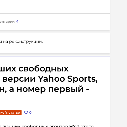
ентарии:
4
я на реконструкции.
чших свободных
 версии Yahoo Sports,
н, а номер первый -
в
кей. статьи
0
 лучших свободных агентов НХЛ этого