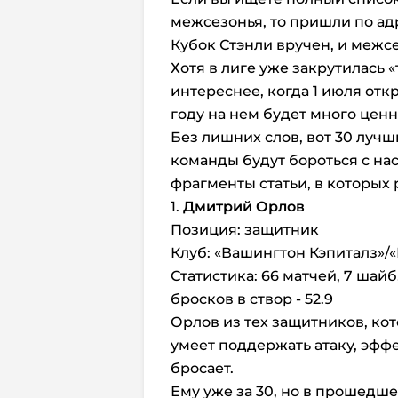
межсезонья, то пришли по ад
Кубок Стэнли вручен, и межс
Хотя в лиге уже закрутилась 
интереснее, когда 1 июля отк
году на нем будет много ценн
Без лишних слов, вот 30 лучш
команды будут бороться c н
фрагменты статьи, в которых 
1.
Дмитрий Орлов
Позиция: защитник
Клуб: «Вашингтон Кэпиталз»/
Статистика: 66 матчей, 7 шайб
бросков в створ - 52.9
Орлов из тех защитников, ко
умеет поддержать атаку, эфф
бросает.
Ему уже за 30, но в прошедше