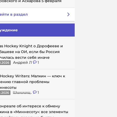
ровского и Аскарова 5 февраля
ейти в раздел
уждение
as Hockey Knight о Дорофееве и
башеве на ОИ, если бы Россия
училась вести себя иначе
Андрей Л
1
1.2026
 Hockey Writers: Малкин — ключ к
ению главной проблемы
ннесоты
Шшшшщ..
1
1.2026
онреале об интересе к обмену
кина в «Миннесоту»: все элементы