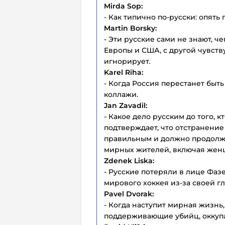
Mirda Sop:
- Как типично по-русски: опять
Martin Borsky:
- Эти русские сами не знают, ч
Европы и США, с другой чувств
игнорирует.
Karel Riha:
- Когда Россия перестанет быт
коллажи.
Jan Zavadil:
- Какое дело русским до того, 
подтверждает, что отстранени
правильным и должно продолжа
мирных жителей, включая женщ
Zdenek Liska:
- Русские потеряли в лице Фаз
мирового хоккея из-за своей гл
Pavel Dvorak:
- Когда наступит мирная жизнь,
поддерживающие убийц, оккупан