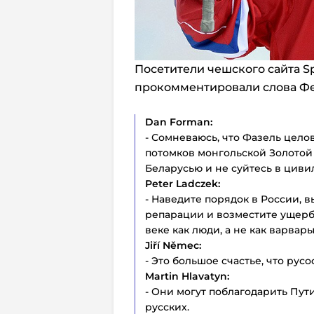
Посетители чешского сайта S
прокомментировали слова Фе
Dan Forman:
- Сомневаюсь, что Фазель цело
потомков монгольской Золотой
Беларусью и не суйтесь в цив
Peter Ladczek:
- Наведите порядок в России, 
репарации и возместите ущерб,
веке как люди, а не как варвар
Jiří Němec:
- Это большое счастье, что рус
Martin Hlavatyn:
- Они могут поблагодарить Пут
русских.