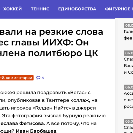
татьи
Комменты
Новости
ХОККЕЙ
ТЕННИС
ЕДИНОБОРСТВА
ФИГУРНОЕ 
ГО
06.
вали на резкие слова
Гол
фев
ес главы ИИХФ: Он
 члена политбюро ЦК
06.
Спа
Вас
и С
ей. комментарии
4
06.
ккея решила поздравить «Вегас» с
Асс
еще
и, опубликовав в Твиттере коллаж, на
рос
ать игроков «Голден Найтс» в джерси
. Эта фотография вызвал бурную реакцию
05.
еслава Фетисова
. А все потому, что на
Спа
дающий
Иван Барбашев
.