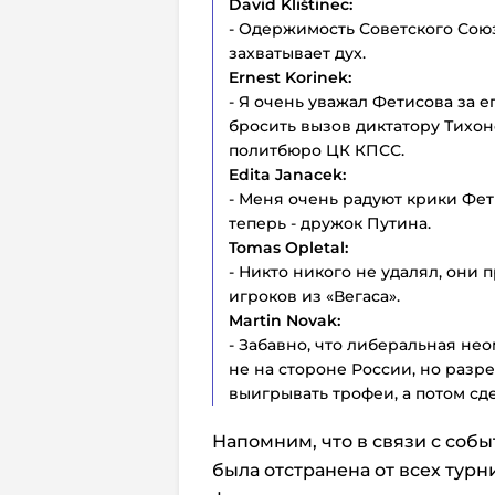
David Klištinec:
- Одержимость Советского Со
захватывает дух.
Ernest Korinek:
- Я очень уважал Фетисова за ег
бросить вызов диктатору Тихон
политбюро ЦК КПСС.
Edita Janacek:
- Меня очень радуют крики Фет
теперь - дружок Путина.
Tomas Opletal:
- Никто никого не удалял, они п
игроков из «Вегаса».
Martin Novak:
- Забавно, что либеральная нео
не на стороне России, но разр
выигрывать трофеи, а потом сдел
Напомним, что в связи с соб
была отстранена от всех тур