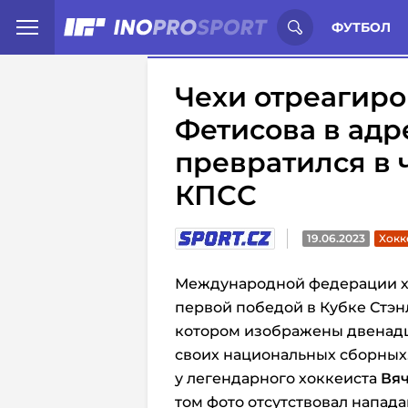
Иностранцы о спорте России:
С
ФУТБОЛ
Чехи отреагиро
Фетисова в адр
превратился в
КПСС
19.06.2023
Хокк
Международной федерации хо
первой победой в Кубке Стэнл
котором изображены двенадц
своих национальных сборных
у легендарного хоккеиста
Вяч
том фото отсутствовал напа