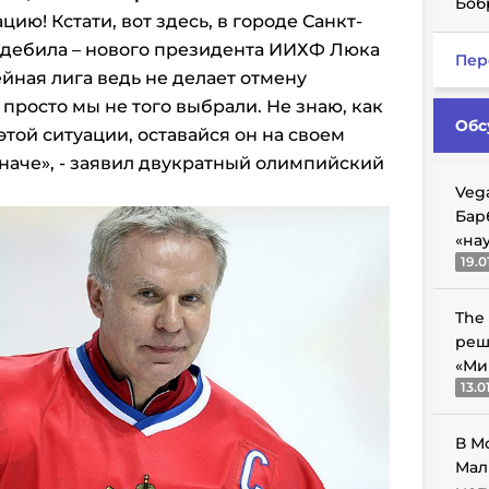
Боб
цию! Кстати, вот здесь, в городе Санкт-
 дебила – нового президента ИИХФ Люка
Пер
йная лига ведь не делает отмену
просто мы не того выбрали. Не знаю, как
Обс
этой ситуации, оставайся он на своем
иначе», - заявил двукратный олимпийский
Veg
Бар
«на
19.0
The
реш
«Ми
13.0
В М
Мал