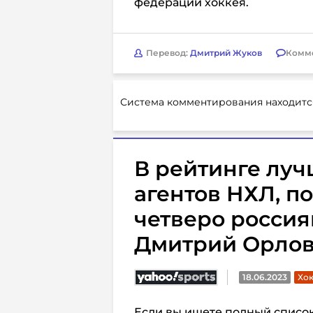
федерации хоккея.
Перевод:
Дмитрий Жуков
Комм
Система комментирования находитс
В рейтинге лу
агентов НХЛ, по
четверо россия
Дмитрий Орло
18.06.2023
Хок
Если вы ищете полный список