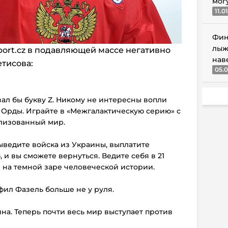
мог
11.0
Фин
лыж
port.cz в подавляющей массе негативно
нав
тисова:
05.0
вал бы букву Z. Никому не интересны вопли
 Орды. Играйте в «Межгалактическую серию» с
илизованный мир.
выведите войска из Украины, выплатите
 и вы сможете вернуться. Ведите себя в 21
ы на темной заре человеческой истории.
офил Фазель больше не у руля.
ина. Теперь почти весь мир выступает против