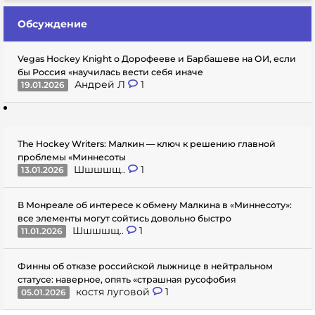
Обсуждение
Vegas Hockey Knight о Дорофееве и Барбашеве на ОИ, если
бы Россия «научилась вести себя иначе
Андрей Л
1
19.01.2026
The Hockey Writers: Малкин — ключ к решению главной
проблемы «Миннесоты
Шшшшщ..
1
13.01.2026
В Монреале об интересе к обмену Малкина в «Миннесоту»:
все элементы могут сойтись довольно быстро
Шшшшщ..
1
11.01.2026
Финны об отказе российской лыжнице в нейтральном
статусе: наверное, опять «страшная русофобия
костя луговой
1
05.01.2026