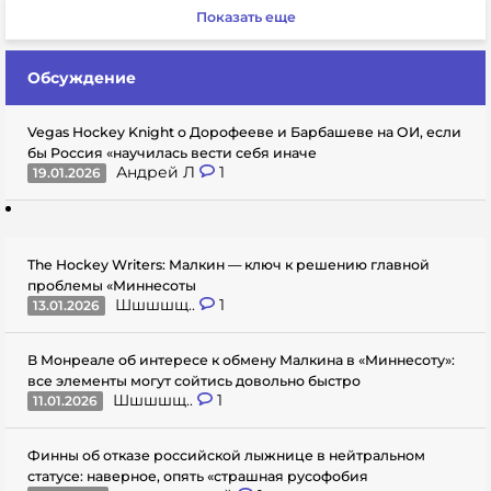
Показать еще
Обсуждение
Vegas Hockey Knight о Дорофееве и Барбашеве на ОИ, если
бы Россия «научилась вести себя иначе
Андрей Л
1
19.01.2026
The Hockey Writers: Малкин — ключ к решению главной
проблемы «Миннесоты
Шшшшщ..
1
13.01.2026
В Монреале об интересе к обмену Малкина в «Миннесоту»:
все элементы могут сойтись довольно быстро
Шшшшщ..
1
11.01.2026
Финны об отказе российской лыжнице в нейтральном
статусе: наверное, опять «страшная русофобия