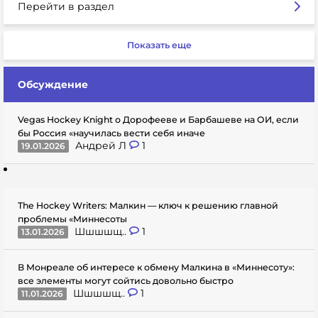
Перейти в раздел
Показать еще
Обсуждение
Vegas Hockey Knight о Дорофееве и Барбашеве на ОИ, если
бы Россия «научилась вести себя иначе
Андрей Л
1
19.01.2026
The Hockey Writers: Малкин — ключ к решению главной
проблемы «Миннесоты
Шшшшщ..
1
13.01.2026
В Монреале об интересе к обмену Малкина в «Миннесоту»:
все элементы могут сойтись довольно быстро
Шшшшщ..
1
11.01.2026