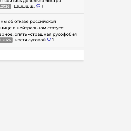
ут сойтись довольно быстро
Шшшшщ..
1
1.2026
ны об отказе российской
нице в нейтральном статусе:
ерное, опять «страшная русофобия
костя луговой
1
1.2026