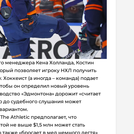
го менеджера Кена Холланда, Костин
торый позволяет игроку НХЛ получить
 Хоккеист (а иногда – команда) подает
чтобы он определил новый уровень
оводство «Эдмонтона» дорожит «считает
о до судебного слушания может
 вариантом.
e Athletic предполагает, что
той не выше $1,5 млн может стать
также «бросает в мед немного дегтя»