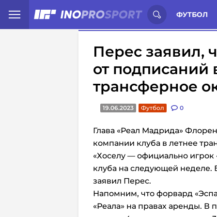
Иностранцы о спорте России:
С
ФУТБОЛ
Перес заявил, ч
от подписаний
трансферное о
19.06.2023
Футбол
0
Глава «Реал Мадрида» Флорен
компании клуба в летнее тра
«Хоселу — официально игрок 
клуба на следующей неделе. 
заявил Перес.
Напомним, что форвард «Эспа
«Реала» на правах аренды. В