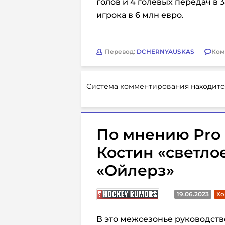
голов и 4 голевых передач в 3
игрока в 6 млн евро.
Перевод:
DCHERNYAUSKAS
Ком
Система комментирования находитс
По мнению Pro 
Костин «светлое
«Ойлерз»
19.06.2023
Хо
В это межсезонье руководств