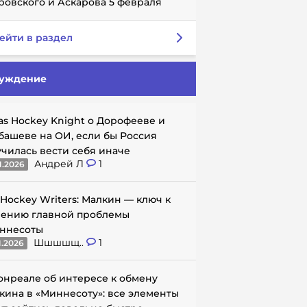
ровского и Аскарова 5 февраля
ейти в раздел
уждение
as Hockey Knight о Дорофееве и
башеве на ОИ, если бы Россия
училась вести себя иначе
Андрей Л
1
1.2026
 Hockey Writers: Малкин — ключ к
ению главной проблемы
ннесоты
Шшшшщ..
1
1.2026
онреале об интересе к обмену
кина в «Миннесоту»: все элементы