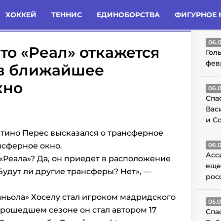
татьи
Комменты
Новости
ХОККЕЙ
ТЕННИС
ЕДИНОБОРСТВА
ФИГУРНОЕ 
ГО
06.
то «Реал» откажется
Гол
фев
 в ближайшее
кно
06.
Спа
Вас
и С
тино Перес высказался о трансферное
нсферное окно.
06.
Асс
«Реала»? Да, он приедет в расположение
еще
Будут ли другие трансферы? Нет», —
рос
ньола» Хоселу стал игроком мадридского
05.
 прошедшем сезоне он стал автором
17
Спа