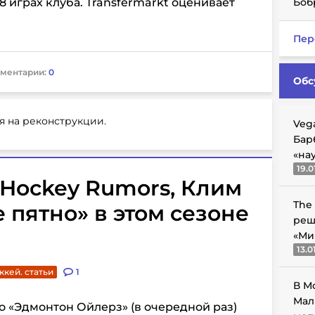
8 играх клуба. Transfermarkt оценивает
Боб
Пер
ментарии:
0
Обс
я на реконструкции.
Veg
Бар
«на
19.0
Hockey Rumors, Клим
The
 пятно» в этом сезоне
реш
«Ми
13.0
ккей. статьи
1
В М
Мал
о «Эдмонтон Ойлерз» (в очередной раз)