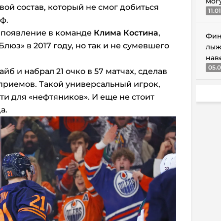
мог
вой состав, который не смог добиться
11.0
фф.
о появление в команде
Клима Костина
,
Фин
люз» в 2017 году, но так и не сумевшего
лыж
нав
05.0
йб и набрал 21 очко в 57 матчах, сделав
приемов. Такой универсальный игрок,
ати для «нефтяников». И еще не стоит
а.