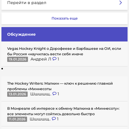
Перейти в раздел
Показать еще
Обсуждение
Vegas Hockey Knight о Дорофееве и Барбашеве на ОИ, если
бы Россия «научилась вести себя иначе
Андрей Л
1
19.01.2026
The Hockey Writers: Малкин — ключ к решению главной
проблемы «Миннесоты
Шшшшщ..
1
13.01.2026
В Монреале об интересе к обмену Малкина в «Миннесоту»:
все элементы могут сойтись довольно быстро
Шшшшщ..
1
11.01.2026