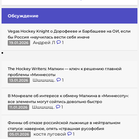
Обсуждение
Vegas Hockey Knight о Дорофееве и Барбашеве на ОИ, если
бы Россия «научилась вести себя иначе
Андрей Л
1
19.01.2026
The Hockey Writers: Малкин — ключ к решению главной
проблемы «Миннесоты
Шшшшщ..
1
13.01.2026
В Монреале об интересе к обмену Малкина в «Миннесоту»:
все элементы могут сойтись довольно быстро
Шшшшщ..
1
11.01.2026
Финны об отказе российской лыжнице в нейтральном
статусе: наверное, опять «страшная русофобия
костя луговой
1
05.01.2026