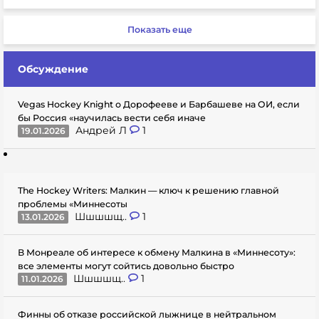
Показать еще
Обсуждение
Vegas Hockey Knight о Дорофееве и Барбашеве на ОИ, если
бы Россия «научилась вести себя иначе
Андрей Л
1
19.01.2026
The Hockey Writers: Малкин — ключ к решению главной
проблемы «Миннесоты
Шшшшщ..
1
13.01.2026
В Монреале об интересе к обмену Малкина в «Миннесоту»:
все элементы могут сойтись довольно быстро
Шшшшщ..
1
11.01.2026
Финны об отказе российской лыжнице в нейтральном