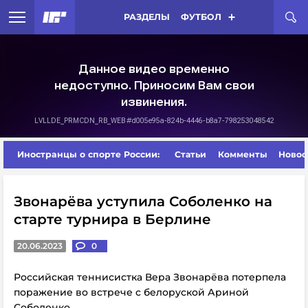
РАЗДЕЛЫ
ФУТБОЛ
Иностранцы о спорте России:
Статьи
Комменты
Новос
Звонарёва уступила Соболенко на
старте турнира в Берлине
20.06.2023
0
Российская теннисистка Вера Звонарёва потерпела
поражение во встрече с белоруской Ариной
Соболенко.