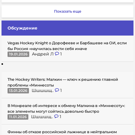
Показать еще
Обсуждение
Vegas Hockey Knight о Дорофееве и Барбашеве на ОИ, если
бы Россия «научилась вести себя иначе
Андрей Л
1
19.01.2026
The Hockey Writers: Малкин — ключ к решению главной
проблемы «Миннесоты
Шшшшщ..
1
13.01.2026
В Монреале об интересе к обмену Малкина в «Миннесоту»:
все элементы могут сойтись довольно быстро
Шшшшщ..
1
11.01.2026
Финны об отказе российской лыжнице в нейтральном