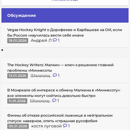
Обсуждение
Vegas Hockey Knight о Дорофееве и Барбашеве на ОИ, если
бы Россия «научилась вести себя иначе
Андрей Л
1
19.01.2026
The Hockey Writers: Малкин — ключ к решению главной
проблемы «Миннесоты
Шшшшщ..
1
13.01.2026
В Монреале об интересе к обмену Малкина в «Миннесоту»:
все элементы могут сойтись довольно быстро
Шшшшщ..
1
11.01.2026
Финны об отказе российской лыжнице в нейтральном
статусе: наверное, опять «страшная русофобия
костя луговой
1
05.01.2026