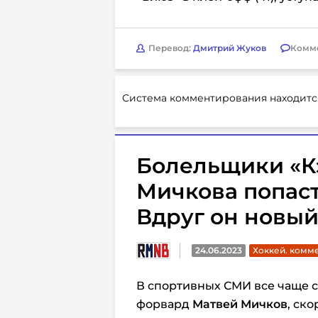
Перевод:
Дмитрий Жуков
Комм
Система комментирования находитс
Болельщики «К
Мичкова попаст
Вдруг он новы
24.06.2023
Хоккей. комм
В спортивных СМИ все чаще ст
форвард
Матвей Мичков
, ск