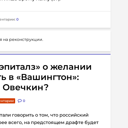
ентарии:
0
я на реконструкции.
эпиталз» о желании
ь в «Вашингтон»:
й Овечкин?
ентарии
0
али говорить о том, что российский
орее всего, на предстоящем драфте будет