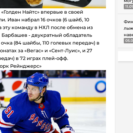
мог
11.0
«Голден Найтс» впервые в своей
и. Иван набрал 16 очков (6 шайб, 10
Фин
за эту команду в НХЛ после обмена из
лыж
нав
. Барбашев - двукратный обладатель
05.0
4 очка (84 шайбы, 110 голевых передач) в
натах за «Вегас» и «Сент-Луис», и 27
редач) в 72 играх плей-офф.
Йорк Рейнджерс»