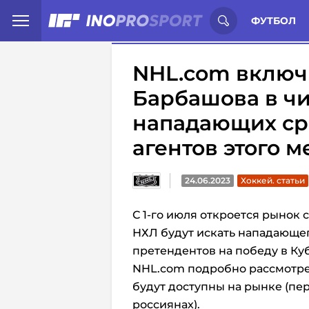
Иностранцы о спорте России:
С
ФУТБОЛ
NHL.com включ
Барбашова в ч
нападающих ср
агентов этого 
24.06.2023
Хоккей. статьи
С 1-го июля откроется рынок
НХЛ будут искать нападающег
претендентов на победу в Ку
NHL.com подробно рассмотре
будут доступны на рынке (пер
россиянах).