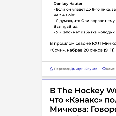
Donkey Haute:
- Если он упадет до 8-го пика, з
Keit A Coin:
- Я думаю, что Ови вправит ему 
BazingaBrad:
- У «Кэпс» нет избытка молодых
В прошлом сезоне КХЛ Мичков 
«Сочи», набрав 20 очков (9+11).
Перевод:
Дмитрий Жуков
Комм
В The Hockey Wr
что «Кэнакс» п
Мичкова: Говор