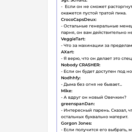
- Если он не сможет расторгнут
окажется пустой тратой пика.
CrocoCapsDeux:
- Остальные генеральные мене
парня, он вам действительно н
VeggieTart:
- Что за махинации за предела
AXart:
- Я верю, что он делает это спе
Nobody CRASHER:
- Если он будет доступен под н
Nodhhfy:
- Дыма без огня не бывает...
Mike:
- А вдруг он новый Овечкин?
greenspanDan:
- Интересный парень. Сказал, чт
остальных буквально материт.
Gorgon Jones:
- Если получится его выбрать, 