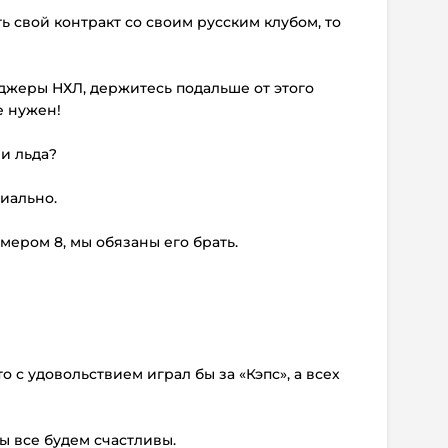
ь свой контракт со своим русским клубом, то
джеры НХЛ, держитесь подальше от этого
е нужен!
ми льда?
циально.
омером 8, мы обязаны его брать.
о с удовольствием играл бы за «Кэпс», а всех
мы все будем счастливы.