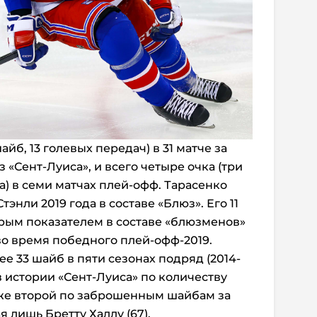
айб, 13 голевых передач) в 31 матче за
«Сент-Луиса», и всего четыре очка (три
а) в семи матчах плей-офф. Тарасенко
энли 2019 года в составе «Блюз». Его 11
рым показателем в составе «блюзменов»
во время победного плей-офф-2019.
е 33 шайб в пяти сезонах подряд (2014-
 в истории «Сент-Луиса» по количеству
также второй по заброшенным шайбам за
я лишь Бретту Халлу (67).