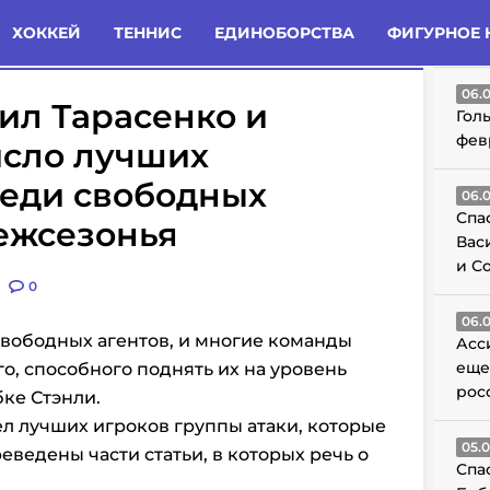
татьи
Комменты
Новости
ХОККЕЙ
ТЕННИС
ЕДИНОБОРСТВА
ФИГУРНОЕ 
ГО
06.
ил Тарасенко и
Гол
фев
исло лучших
еди свободных
06.
Спа
межсезонья
Вас
и С
0
06.
 свободных агентов, и многие команды
Асс
еще
о, способного поднять их на уровень
рос
бке Стэнли.
л лучших игроков группы атаки, которые
05.
еведены части статьи, в которых речь о
Спа