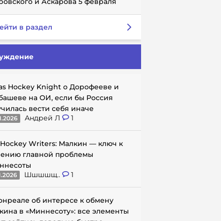
ровского и Аскарова 5 февраля
ейти в раздел
уждение
as Hockey Knight о Дорофееве и
башеве на ОИ, если бы Россия
училась вести себя иначе
Андрей Л
1
1.2026
 Hockey Writers: Малкин — ключ к
ению главной проблемы
ннесоты
Шшшшщ..
1
1.2026
онреале об интересе к обмену
кина в «Миннесоту»: все элементы