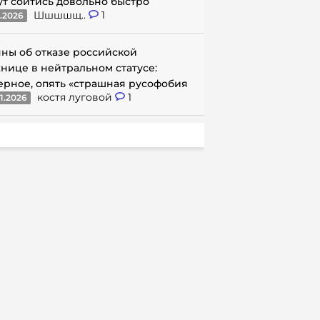
ут сойтись довольно быстро
Шшшшщ..
1
1.2026
ны об отказе российской
нице в нейтральном статусе:
ерное, опять «страшная русофобия
костя луговой
1
1.2026