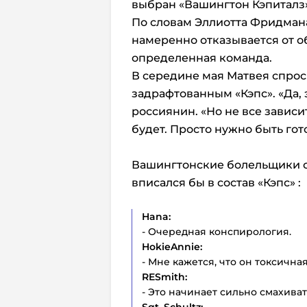
выбран «Вашингтон Кэпиталз»
По словам Эллиотта Фридмана
намеренно отказывается от о
определенная команда.
В середине мая Матвея спро
задрафтованным «Кэпс». «Да, э
россиянин. «Но не все зависит
будет. Просто нужно быть гот
Вашингтонские болельщики о
вписался бы в состав «Кэпс» :
Hana:
- Очередная конспирология.
HokieAnnie:
- Мне кажется, что он токсична
RESmith:
- Это начинает сильно смахива
Sgt. Schultz: