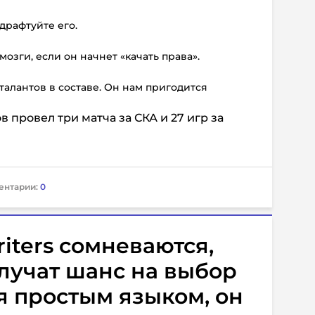
адрафтуйте его.
мозги, если он начнет «качать права».
 талантов в составе. Он нам пригодится
провел три матча за СКА и 27 игр за
ентарии:
0
iters сомневаются,
олучат шанс на выбор
я простым языком, он