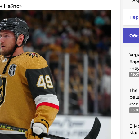
Боб
ен Найтс»
Пер
Обс
Veg
Бар
«на
19.0
The
реш
«Ми
13.0
В М
Мал