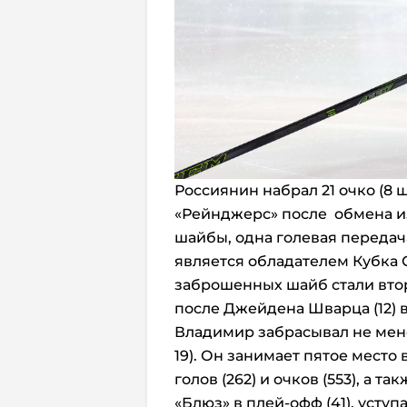
Россиянин набрал 21 очко (8 ш
«Рейнджерс» после обмена из 
шайбы, одна голевая передач
является обладателем Кубка Ст
заброшенных шайб стали вто
после Джейдена Шварца (12) 
Владимир забрасывал не мене
19). Он занимает пятое место
голов (262) и очков (553), а 
«Блюз» в плей-офф (41), уступа