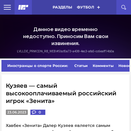
РАЗДЕЛЫ
ФУТБОЛ
Иностранцы о спорте России:
Статьи
Комменты
Новос
Кузяев — самый
высокооплачиваемый российский
игрок «Зенита»
23.06.2023
0
Хавбек «Зенита» Далер Кузяев является самым