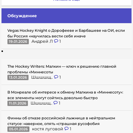
Обсуждение
Vegas Hockey Knight о Дорофееве и Барбашеве на ОИ, если
бы Россия «научилась вести себя иначе
Андрей Л
1
19.01.2026
The Hockey Writers: Малкин — ключ к решению главной
проблемы «Миннесоты
Шшшшщ..
1
13.01.2026
В Монреале об интересе к обмену Малкина в «Миннесоту»:
все элементы могут сойтись довольно быстро
Шшшшщ..
1
11.01.2026
Финны об отказе российской лыжнице в нейтральном
статусе: наверное, опять «страшная русофобия
костя луговой
1
05.01.2026