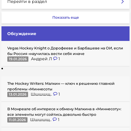
Перейти в раздел
Показать еще
Обсуждение
Vegas Hockey Knight о Дорофееве и Барбашеве на ОИ, если
бы Россия «научилась вести себя иначе
Андрей Л
1
19.01.2026
The Hockey Writers: Малкин — ключ к решению главной
проблемы «Миннесоты
Шшшшщ..
1
13.01.2026
В Монреале об интересе к обмену Малкина в «Миннесоту»:
все элементы могут сойтись довольно быстро
Шшшшщ..
1
11.01.2026