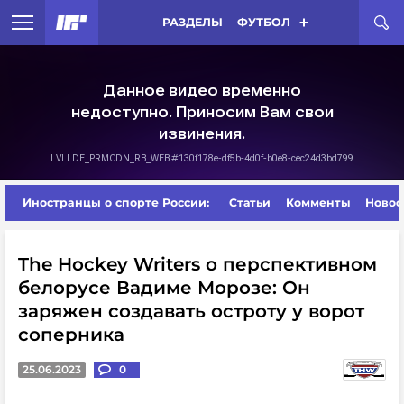
РАЗДЕЛЫ
ФУТБОЛ
Иностранцы о спорте России:
Статьи
Комменты
Новос
The Hockey Writers о перспективном
белорусе Вадиме Морозе: Он
заряжен создавать остроту у ворот
соперника
25.06.2023
0