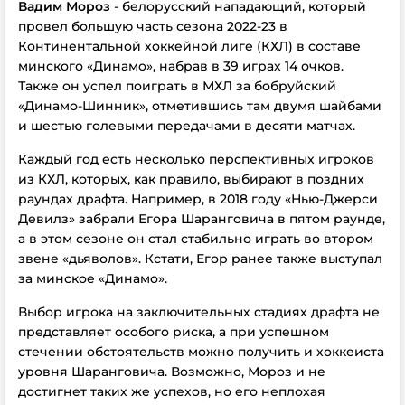
Вадим Мороз
- белорусский нападающий, который
провел большую часть сезона 2022-23 в
Континентальной хоккейной лиге (КХЛ) в составе
минского «Динамо», набрав в 39 играх 14 очков.
Также он успел поиграть в МХЛ за бобруйский
«Динамо-Шинник», отметившись там двумя шайбами
и шестью голевыми передачами в десяти матчах.
Каждый год есть несколько перспективных игроков
из КХЛ, которых, как правило, выбирают в поздних
раундах драфта. Например, в 2018 году «Нью-Джерси
Девилз» забрали Егора Шаранговича в пятом раунде,
а в этом сезоне он стал стабильно играть во втором
звене «дьяволов». Кстати, Егор ранее также выступал
за минское «Динамо».
Выбор игрока на заключительных стадиях драфта не
представляет особого риска, а при успешном
стечении обстоятельств можно получить и хоккеиста
уровня Шаранговича. Возможно, Мороз и не
достигнет таких же успехов, но его неплохая