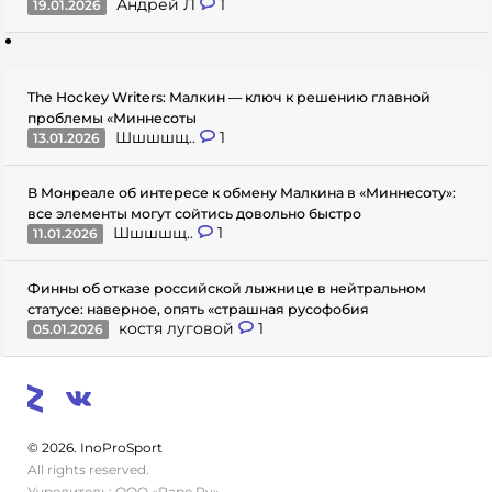
Андрей Л
1
19.01.2026
The Hockey Writers: Малкин — ключ к решению главной
проблемы «Миннесоты
Шшшшщ..
1
13.01.2026
В Монреале об интересе к обмену Малкина в «Миннесоту»:
все элементы могут сойтись довольно быстро
Шшшшщ..
1
11.01.2026
Финны об отказе российской лыжнице в нейтральном
статусе: наверное, опять «страшная русофобия
костя луговой
1
05.01.2026
© 2026. InoProSport
All rights reserved.
Учредитель: ООО «Раре.Ру»