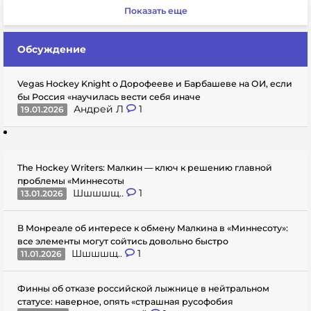
Показать еще
Обсуждение
Vegas Hockey Knight о Дорофееве и Барбашеве на ОИ, если
бы Россия «научилась вести себя иначе
Андрей Л
1
19.01.2026
The Hockey Writers: Малкин — ключ к решению главной
проблемы «Миннесоты
Шшшшщ..
1
13.01.2026
В Монреале об интересе к обмену Малкина в «Миннесоту»:
все элементы могут сойтись довольно быстро
Шшшшщ..
1
11.01.2026
Финны об отказе российской лыжнице в нейтральном
статусе: наверное, опять «страшная русофобия