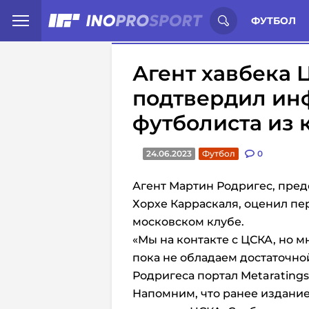
Иностранцы о спорте России:
С
ФУТБОЛ
Агент хавбека 
подтвердил ин
футболиста из 
24.06.2023
Футбол
0
Агент Мартин Родригес, пре
Хорхе Карраскаля, оценил пе
московском клубе.
«Мы на контакте с ЦСКА, но 
пока не обладаем достаточно
Родригеса портал Metaratings
Напомним, что ранее издание