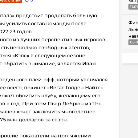
кей. статьи
0
мог
11.0
италз» предстоит проделать большую
Фин
бы усилить состав команды после
лыж
22-23 годов.
нав
одного из лучших перспективных игроков
05.0
 есть несколько свободных агентов,
ться «Кэпс» в следующем сезоне.
ит обратить внимание, является
Иван
веденного плей-офф, который увенчался
ее всего, покинет «Вегас Голден Найтс».
может обойтись клубу, желающему его
ов в год. При этом Пьер Лебрюн из The
рбашев хочет заключить многолетнее
,75 млн долларов за сезон.
рошие показатели на протяжении