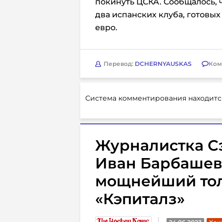
покинуть ЦСКА. Сообщалось, 
два испанских клуба, готовы
евро.
Перевод:
DCHERNYAUSKAS
Ком
Система комментирования находитс
Журналистка Сэ
Иван Барбашев
мощнейший тол
«Кэпиталз»