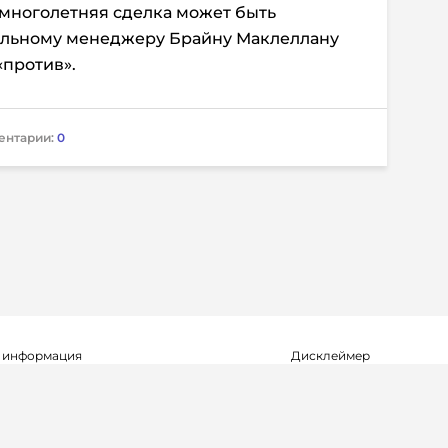
 многолетняя сделка может быть
альному менеджеру Брайну Маклеллану
«против».
ентарии:
0
 информация
Дисклеймер
о о регистрации СМИ Эл №ФС77-72704
Редакция не несет ответ
альной службой по надзору в сфере
достоверность информа
мационных технологий и массовых
рекламных объявлениях.