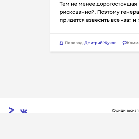
Тем не менее дорогостоящая
рискованной. Поэтому генер
придется взвесить все «за» и 
Перевод:
Дмитрий Жуков
Комм
Юридическая
Свидетельств
© 2026. InoProSport
выдано федер
All rights reserved.
связи, инфор
Учредитель: ООО «Раре.Ру»