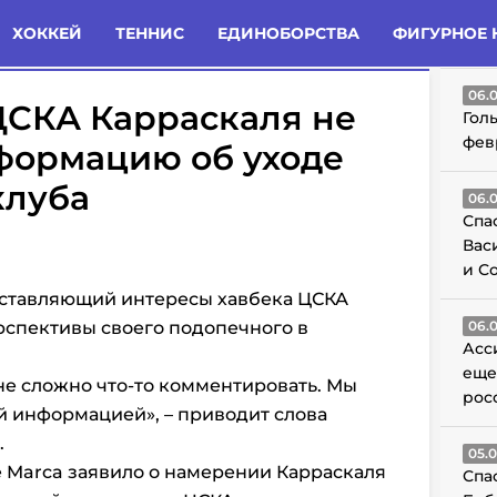
татьи
Комменты
Новости
ХОККЕЙ
ТЕННИС
ЕДИНОБОРСТВА
ФИГУРНОЕ 
ГО
06.
ЦСКА Карраскаля не
Гол
фев
формацию об уходе
клуба
06.
Спа
Вас
и С
дставляющий интересы хавбека ЦСКА
рспективы своего подопечного в
06.
Асс
еще
мне сложно что-то комментировать. Мы
рос
й информацией», – приводит слова
.
05.
 Marca заявило о намерении Карраскаля
Спа