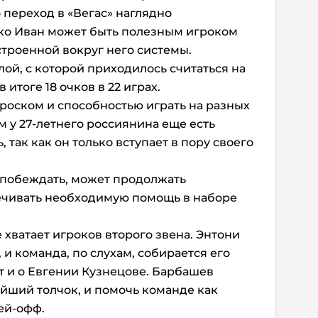
о переход в «Вегас» наглядно
ко Иван может быть полезным игроком
троенной вокруг него системы.
ой, с которой приходилось считаться на
 итоге 18 очков в 22 играх.
роском и способностью играть на разных
м у 27-летнего россиянина еще есть
 так как он только вступает в пору своего
к побеждать, может продолжать
ечивать необходимую помощь в наборе
 хватает игроков второго звена. Энтони
и команда, по слухам, собирается его
т и о Евгении Кузнецове. Барбашев
йший толчок, и помочь команде как
ей-офф.