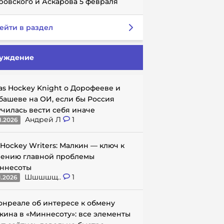
ровского и Аскарова 5 февраля
ейти в раздел
уждение
as Hockey Knight о Дорофееве и
башеве на ОИ, если бы Россия
училась вести себя иначе
Андрей Л
1
1.2026
 Hockey Writers: Малкин — ключ к
ению главной проблемы
ннесоты
Шшшшщ..
1
1.2026
онреале об интересе к обмену
кина в «Миннесоту»: все элементы