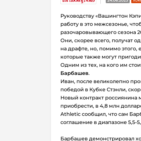
24.06.2023
Хок
Руководству «Вашингтон Кэп
работу в это межсезонье, что
разочаровывающего сезона 20
Они, скорее всего, получат 
на драфте, но, помимо этого,
которые также могут пригоди
Одним из тех, на кого им сто
Барбашев
.
Иван, после великолепно про
победой в Кубке Стэнли, скор
Новый контракт россиянина 
приобрести, в 4,8 млн доллар
Athletic сообщил, что сам Ба
соглашение в диапазоне 5,5-5
Барбашев демонстрировал хо