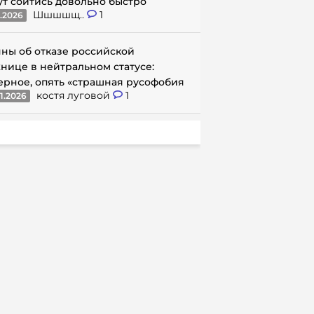
ут сойтись довольно быстро
Шшшшщ..
1
1.2026
ны об отказе российской
нице в нейтральном статусе:
ерное, опять «страшная русофобия
костя луговой
1
1.2026