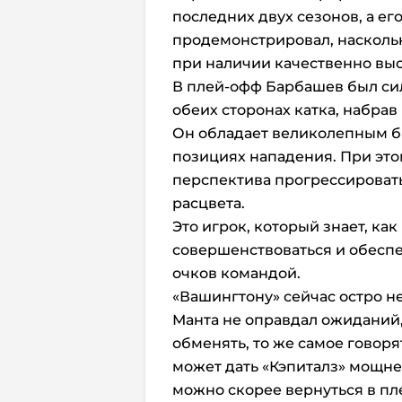
последних двух сезонов, а ег
продемонстрировал, насколь
при наличии качественно выс
В плей-офф Барбашев был сил
обеих сторонах катка, набрав в
Он обладает великолепным б
позициях нападения. При это
перспектива прогрессировать,
расцвета.
Это игрок, который знает, ка
совершенствоваться и обесп
очков командой.
«Вашингтону» сейчас остро не
Манта не оправдал ожиданий, 
обменять, то же самое говоря
может дать «Кэпиталз» мощне
можно скорее вернуться в пл