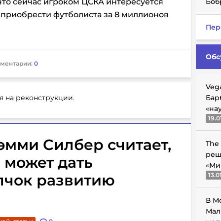
что сейчас игроком ЦСКА интересуется
Боб
х приобрести футболиста за 8 миллионов
Пер
Обс
ментарии:
0
Veg
я на реконструкции.
Бар
«на
19.0
мми Силбер считает,
The
реш
 может дать
«Ми
чок развитию
13.0
В М
Мал