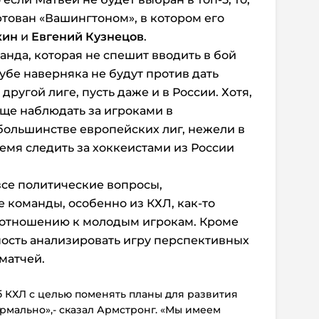
фтован «Вашингтоном», в котором его
кин
и
Евгений Кузнецов
.
анда, которая не спешит вводить в бой
лубе наверняка не будут против дать
другой лиге, пусть даже и в России. Хотя,
още наблюдать за игроками в
большинстве европейских лиг, нежели в
емя следить за хоккеистами из России
все политические вопросы,
е команды, особенно из КХЛ, как-то
 отношению к молодым игрокам. Кроме
жность анализировать игру перспективных
матчей.
б КХЛ с целью поменять планы для развития
ормально»,- сказал Армстронг. «Мы имеем