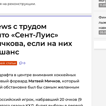
мог
я на реконструкции.
11.0
Фин
лыж
ews с трудом
нав
что «Сент-Луис»
05.0
чкова, если на них
 шанс
кей. статьи
0
 драфта в центре внимания хоккейных
ливый форвард
Матвей Мичков
, который
ой обстановке был бы самым желанным
оссийский игрок, набравший 20 очков (9
х этого сезона КХЛ, будет выбран в первой