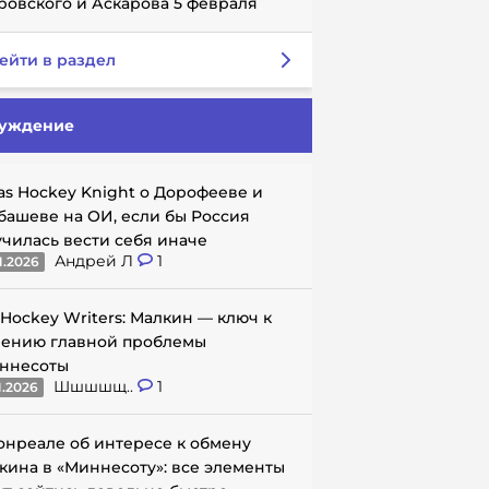
ровского и Аскарова 5 февраля
ейти в раздел
уждение
as Hockey Knight о Дорофееве и
башеве на ОИ, если бы Россия
училась вести себя иначе
Андрей Л
1
1.2026
 Hockey Writers: Малкин — ключ к
ению главной проблемы
ннесоты
Шшшшщ..
1
1.2026
онреале об интересе к обмену
кина в «Миннесоту»: все элементы