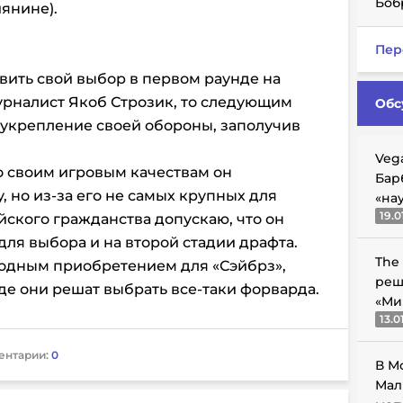
Боб
иянине).
Пер
вить свой выбор в первом раунде на
урналист Якоб Строзик, то следующим
Обс
 укрепление своей обороны, заполучив
Veg
по своим игровым качествам он
Бар
, но из-за его не самых крупных для
«на
19.0
йского гражданства допускаю, что он
для выбора и на второй стадии драфта.
The
годным приобретением для «Сэйбрз»,
реш
де они решат выбрать все-таки форварда.
«Ми
13.0
ентарии:
0
В М
Мал