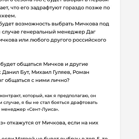
итает, что его задрафтуют гораздо позже по
ккеем.
» будет возможность выбрать Мичкова под
ом случае генеральный менеджер Даг
ичкова или любого другого российского
 будет общаться Мичков и другие
к Данил Бут, Михаил Гуляев, Роман
г общаться с ними лично?
онтракт, который, как я предполагаю, он
м случае, я бы не стал бояться драфтовать
й менеджер «Сент-Луиса».
з» откажутся от Мичкова, если на них
если Матвей не будет выбран в топ-5, то,