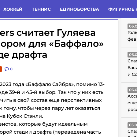
татьи
Комменты
Новости
ХОККЕЙ
ТЕННИС
ЕДИНОБОРСТВА
ФИГУРНОЕ 
ГО
06.
ers считает Гуляева
Гол
фев
ором для «Баффало»
де драфта
06.
Спа
Вас
и
0
и С
023 года «Баффало Сэйбрз», помимо 13-
06.
де 39-й и 45-й выбор. Так что у них есть
Асс
чить в свой состав еще перспективных
еще
к тому, чтобы через пару лет оказаться
рос
на Кубок Стэнли.
еистов, которые будут идеальным
05.
Спа
торой стадии драфта (переведена часть