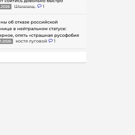
ут сойтись довольно быстро
Шшшшщ..
1
1.2026
ны об отказе российской
нице в нейтральном статусе:
ерное, опять «страшная русофобия
костя луговой
1
1.2026