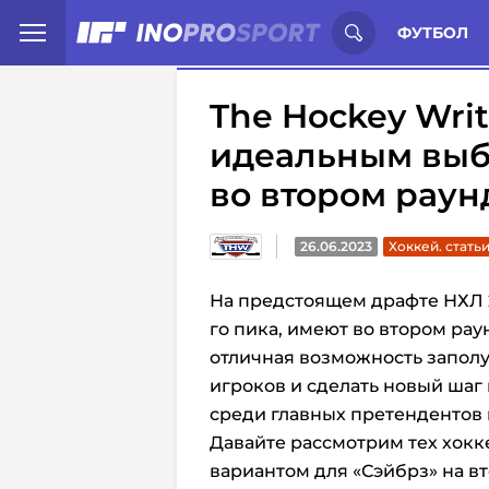
Иностранцы о спорте России:
С
ФУТБОЛ
The Hockey Writ
идеальным выб
во втором раун
26.06.2023
Хоккей. стать
На предстоящем драфте НХЛ 2
го пика, имеют во втором раун
отличная возможность заполу
игроков и сделать новый шаг 
среди главных претендентов 
Давайте рассмотрим тех хокк
вариантом для «Сэйбрз» на в