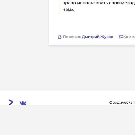
право использовать свои методи
нам».
Перевод:
Дмитрий Жуков
Комм
Юридическая
Свидетельств
© 2026. InoProSport
выдано федер
All rights reserved.
связи, инфор
Учредитель: ООО «Раре.Ру»
коммуникаций 
Архив
Авторы
Контакты
RSS