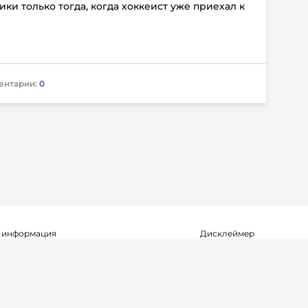
ки только тогда, когда хоккеист уже приехал к
ентарии:
0
 информация
Дисклеймер
о о регистрации СМИ Эл №ФС77-72704
Редакция не несет ответ
альной службой по надзору в сфере
достоверность информа
мационных технологий и массовых
рекламных объявлениях.
(Роскомнадзор) 23.04.2018 г.
справочной информации