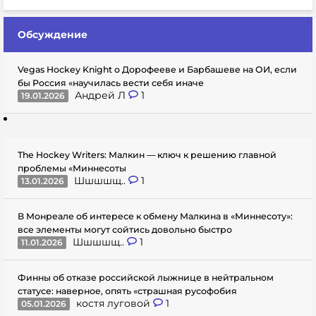
Обсуждение
Vegas Hockey Knight о Дорофееве и Барбашеве на ОИ, если
бы Россия «научилась вести себя иначе
Андрей Л
1
19.01.2026
The Hockey Writers: Малкин — ключ к решению главной
проблемы «Миннесоты
Шшшшщ..
1
13.01.2026
В Монреале об интересе к обмену Малкина в «Миннесоту»:
все элементы могут сойтись довольно быстро
Шшшшщ..
1
11.01.2026
Финны об отказе российской лыжнице в нейтральном
статусе: наверное, опять «страшная русофобия
костя луговой
1
05.01.2026