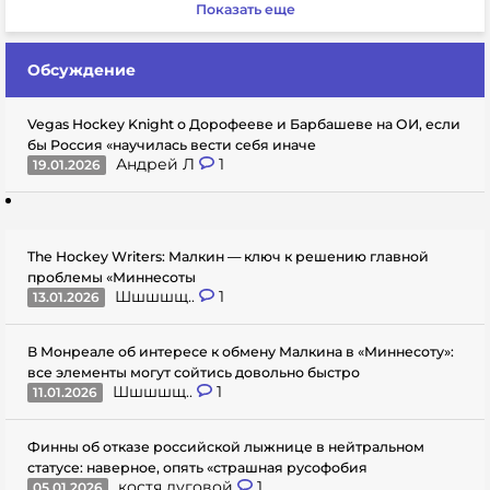
Показать еще
Обсуждение
Vegas Hockey Knight о Дорофееве и Барбашеве на ОИ, если
бы Россия «научилась вести себя иначе
Андрей Л
1
19.01.2026
The Hockey Writers: Малкин — ключ к решению главной
проблемы «Миннесоты
Шшшшщ..
1
13.01.2026
В Монреале об интересе к обмену Малкина в «Миннесоту»:
все элементы могут сойтись довольно быстро
Шшшшщ..
1
11.01.2026
Финны об отказе российской лыжнице в нейтральном
статусе: наверное, опять «страшная русофобия
костя луговой
1
05.01.2026