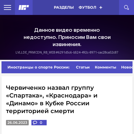
РАЗДЕЛЫ
ФУТБОЛ
Иностранцы о спорте России:
Статьи
Комменты
Новос
Червиченко назвал группу
«Спартака», «Краснодара» и
«Динамо» в Кубке России
территорией смерти
26.06.2023
0