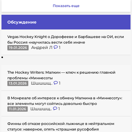
Показать еще
Обсуждение
Vegas Hockey Knight о Дорофееве и Барбашеве на ОИ, если
бы Россия «научилась вести себя иначе
Андрей Л
1
19.01.2026
The Hockey Writers: Малкин — ключ к решению главной
проблемы «Миннесоты
Шшшшщ..
1
13.01.2026
В Монреале об интересе к обмену Малкина в «Миннесоту»:
все элементы могут сойтись довольно быстро
Шшшшщ..
1
11.01.2026
Финны об отказе российской лыжнице в нейтральном
статусе: наверное, опять «страшная русофобия