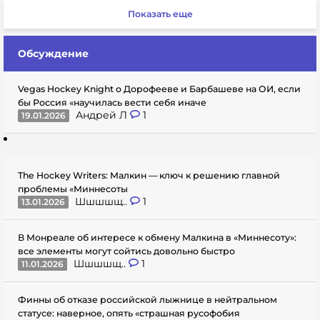
Показать еще
Обсуждение
Vegas Hockey Knight о Дорофееве и Барбашеве на ОИ, если
бы Россия «научилась вести себя иначе
Андрей Л
1
19.01.2026
The Hockey Writers: Малкин — ключ к решению главной
проблемы «Миннесоты
Шшшшщ..
1
13.01.2026
В Монреале об интересе к обмену Малкина в «Миннесоту»:
все элементы могут сойтись довольно быстро
Шшшшщ..
1
11.01.2026
Финны об отказе российской лыжнице в нейтральном
статусе: наверное, опять «страшная русофобия