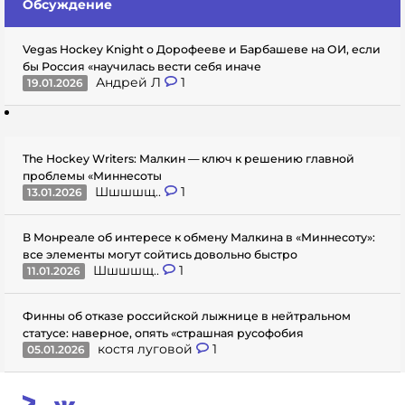
Обсуждение
Vegas Hockey Knight о Дорофееве и Барбашеве на ОИ, если
бы Россия «научилась вести себя иначе
Андрей Л
1
19.01.2026
The Hockey Writers: Малкин — ключ к решению главной
проблемы «Миннесоты
Шшшшщ..
1
13.01.2026
В Монреале об интересе к обмену Малкина в «Миннесоту»:
все элементы могут сойтись довольно быстро
Шшшшщ..
1
11.01.2026
Финны об отказе российской лыжнице в нейтральном
статусе: наверное, опять «страшная русофобия
костя луговой
1
05.01.2026