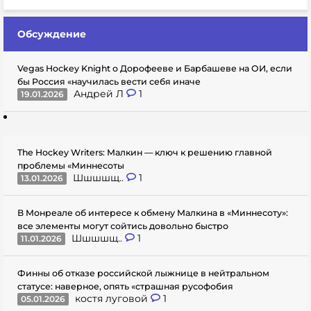
Обсуждение
Vegas Hockey Knight о Дорофееве и Барбашеве на ОИ, если
бы Россия «научилась вести себя иначе
Андрей Л
1
19.01.2026
The Hockey Writers: Малкин — ключ к решению главной
проблемы «Миннесоты
Шшшшщ..
1
13.01.2026
В Монреале об интересе к обмену Малкина в «Миннесоту»:
все элементы могут сойтись довольно быстро
Шшшшщ..
1
11.01.2026
Финны об отказе российской лыжнице в нейтральном
статусе: наверное, опять «страшная русофобия
костя луговой
1
05.01.2026