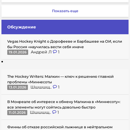
Показать еще
Обсуждение
Vegas Hockey Knight о Дорофееве и Барбашеве на ОИ, если
бы Россия «научилась вести себя иначе
Андрей Л
1
19.01.2026
The Hockey Writers: Малкин — ключ к решению главной
проблемы «Миннесоты
Шшшшщ..
1
13.01.2026
В Монреале об интересе к обмену Малкина в «Миннесоту»:
все элементы могут сойтись довольно быстро
Шшшшщ..
1
11.01.2026
Финны об отказе российской лыжнице в нейтральном