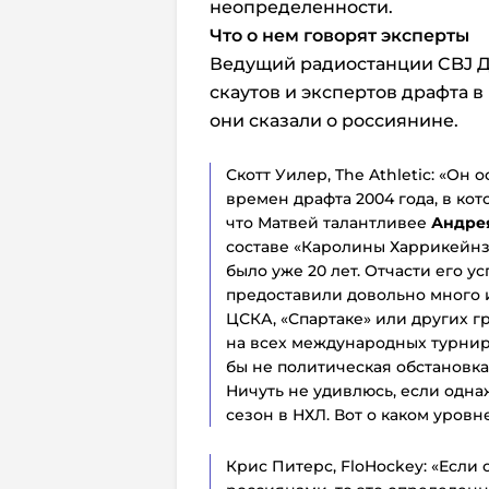
неопределенности.
Что о нем говорят эксперты
Ведущий радиостанции CBJ Д
скаутов и экспертов драфта в 
они сказали о россиянине.
Скотт Уилер, The Athletic: «Он
времен драфта 2004 года, в ко
что Матвей талантливее
Андре
составе «Каролины Харрикейнз»
было уже 20 лет. Отчасти его ус
предоставили довольно много 
ЦСКА, «Спартаке» или других г
на всех международных турнира
бы не политическая обстановка
Ничуть не удивлюсь, если одна
сезон в НХЛ. Вот о каком уровн
Крис Питерс, FloHockey: «Если 