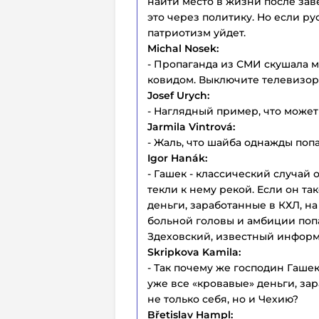
найти место в жизни после зав
это через политику. Но если ру
патриотизм уйдет.
Michal Nosek:
- Пропаганда из СМИ скушала мо
ковидом. Выключите телевизор
Josef Urych:
- Наглядный пример, что может
Jarmila Vintrová:
- Жаль, что шайба однажды попа
Igor Hanák:
- Гашек - классический случай 
текли к нему рекой. Если он та
деньги, заработанные в КХЛ, на
больной головы и амбиции попа
Здеховский, известный информа
Skripkova Kamila:
- Так почему же господин Гаше
уже все «кровавые» деньги, за
не только себя, но и Чехию?
Břetislav Hampl: