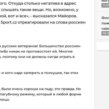
мог
ого. Откуда столько негатива в адрес
11.0
слышать такие вещи. Но, возможно, у
й, вот и все», - высказался Майоров.
Фин
Sport.cz отреагировали на слова россиян
лыж
нав
05.0
х русских ветеранов! Большинство россиян
ибо никак не противостоят ей. Многие
, поэтому они не должны нигде играть в
 и кого надо запереть в психушке, так этих
 были очень хороши на льду, это правда. Но
 пагубному режиму, который в любой форме
лицо.