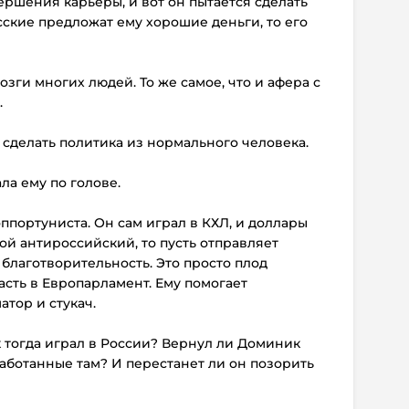
ершения карьеры, и вот он пытается сделать
сские предложат ему хорошие деньги, то его
зги многих людей. То же самое, что и афера с
.
 сделать политика из нормального человека.
ла ему по голове.
оппортуниста. Он сам играл в КХЛ, и доллары
кой антироссийский, то пусть отправляет
 благотворительность. Это просто плод
сть в Европарламент. Ему помогает
тор и стукач.
к тогда играл в России? Вернул ли Доминик
работанные там? И перестанет ли он позорить