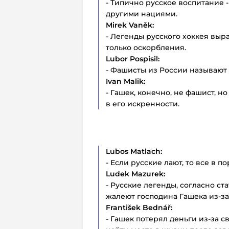
- Типично русское воспитание 
другими нациями.
Mirek Vaněk:
- Легенды русского хоккея выр
только оскорбления.
Lubor Pospisil:
- Фашисты из России называют
Ivan Malik:
- Гашек, конечно, не фашист, 
в его искренности.
Lubos Matlach:
- Если русские лают, то все в по
Ludek Mazurek:
- Русские легенды, согласно ст
жалеют господина Гашека из-за
František Bednář:
- Гашек потерял деньги из-за 