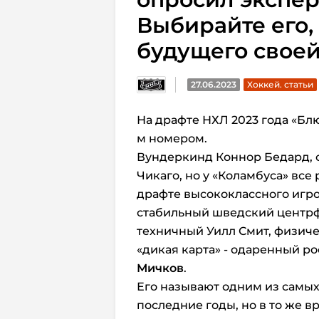
Выбирайте его, 
будущего свое
27.06.2023
Хоккей. статьи
На драфте НХЛ 2023 года «Бл
м номером.
Вундеркинд Коннор Бедард, с
Чикаго, но у «Коламбуса» все
драфте высококлассного игро
стабильный шведский центрф
техничный Уилл Смит, физич
«дикая карта» - одаренный 
Мичков
.
Его называют одним из самых
последние годы, но в то же в