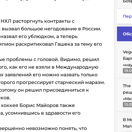
Боб
Пер
 НХЛ расторгнуть контракты с
 вызвал большое негодование в России.
Обс
назвал его ублюдком, а теперь
пион раскритиковал Гашека за тему его
Veg
Бар
ые проблемы с головой. Видимо, решил
«на
ого, как его не взяли в Международную
19.0
их заявлений его можно назвать только
орого прогрессирует старческий маразм.
The
 поэтому он решил присоединиться к
реш
ков.
«Ми
13.0
о хоккея Борис Майоров также
а, усомнившись в здравости его
В М
Мал
вершенно невозможно понять, что