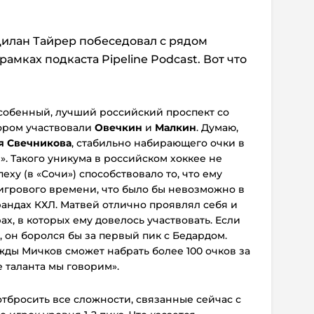
илан Тайрер побеседовал с рядом
рамках подкаста Pipeline Podcast. Вот что
 особенный, лучший российский проспект со
тором участвовали
Овечкин
и
Малкин
. Думаю,
я Свечникова
, стабильно набирающего очки в
. Такого уникума в российском хоккее не
пеху (в «Сочи») способствовало то, что ему
игрового времени, что было бы невозможно в
рандах КХЛ. Матвей отлично проявлял себя и
х, в которых ему довелось участвовать. Если
, он боролся бы за первый пик с Бедардом.
жды Мичков сможет набрать более 100 очков за
е таланта мы говорим».
отбросить все сложности, связанные сейчас с