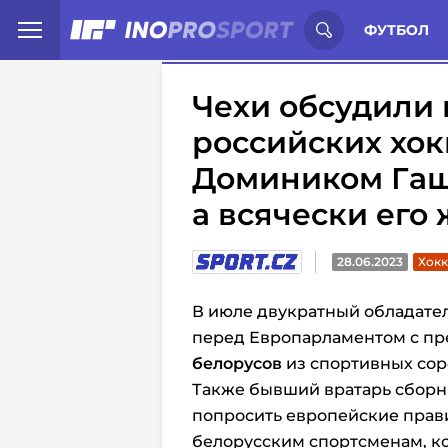
Иностранцы о спорте России:
С
ФУТБОЛ
Чехи обсудили
российских хок
Домиником Гаше
а всячески его
28.06.2023
Хокк
В июле двукратный обладате
перед Европарламентом с п
белорусов
из спортивных сор
Также бывший вратарь сборн
попросить европейские прав
белорусским спортсменам, ко