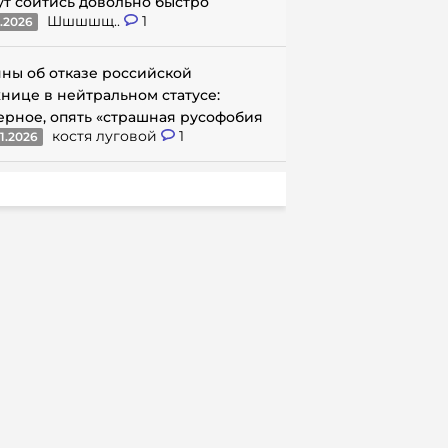
ут сойтись довольно быстро
Шшшшщ..
1
1.2026
ны об отказе российской
нице в нейтральном статусе:
ерное, опять «страшная русофобия
костя луговой
1
1.2026