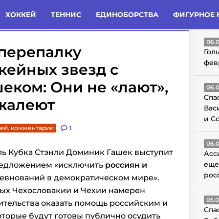
татьи
Комменты
Новости
ХОККЕЙ
ТЕННИС
ЕДИНОБОРСТВА
ФИГУРНОЕ 
ГО
06.
 перепалку
Гол
фев
кейных звезд с
ком: Они не «лают»,
06.
Спа
 жалеют
Вас
и С
ей. комментарии
1
06.
ль Кубка Стэнли Доминик Гашек выступит
Асс
еще
редложением «исключить
россиян и
рос
евнований в демократическом мире».
ых Чехословакии и Чехии намерен
05.
ительства оказать помощь российским и
Спа
торые будут готовы публично осудить