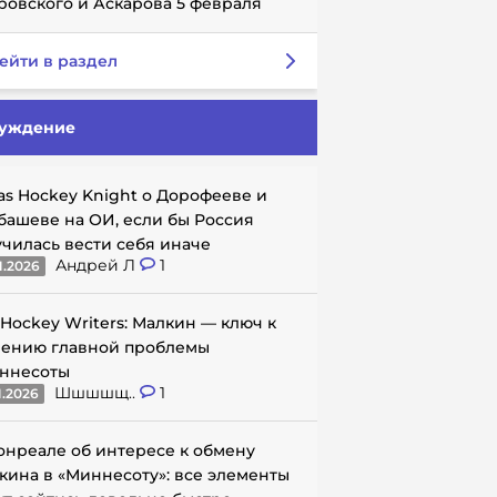
ровского и Аскарова 5 февраля
ейти в раздел
уждение
as Hockey Knight о Дорофееве и
башеве на ОИ, если бы Россия
училась вести себя иначе
Андрей Л
1
1.2026
 Hockey Writers: Малкин — ключ к
ению главной проблемы
ннесоты
Шшшшщ..
1
1.2026
онреале об интересе к обмену
кина в «Миннесоту»: все элементы