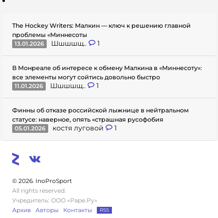
The Hockey Writers: Малкин — ключ к решению главной
проблемы «Миннесоты
Шшшшщ..
1
13.01.2026
В Монреале об интересе к обмену Малкина в «Миннесоту»:
все элементы могут сойтись довольно быстро
Шшшшщ..
1
11.01.2026
Финны об отказе российской лыжнице в нейтральном
статусе: наверное, опять «страшная русофобия
костя луговой
1
05.01.2026
© 2026. InoProSport
All rights reserved.
Учредитель: ООО «Раре.Ру»
Архив
Авторы
Контакты
RSS