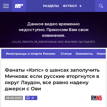
РАЗДЕЛЫ
ФУТБОЛ
Иностранцы о спорте России:
Статьи
Комменты
Новос
Фанаты «Кэпс» о шансах заполучить
Мичкова: если русские вторгнутся в
округ Лаудон, все равно надену
джерси с Ови
28.06.2023
0