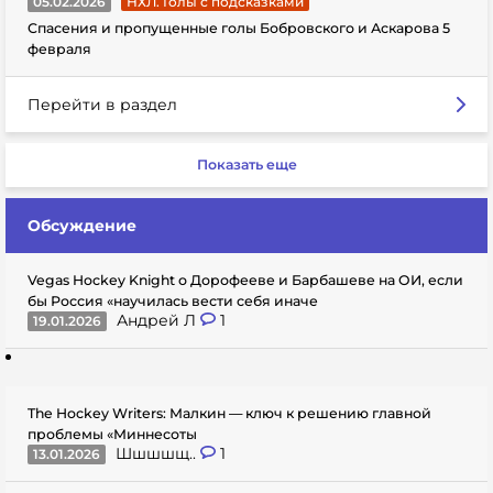
05.02.2026
НХЛ. Голы с подсказками
Спасения и пропущенные голы Бобровского и Аскарова 5
февраля
Перейти в раздел
Показать еще
Обсуждение
Vegas Hockey Knight о Дорофееве и Барбашеве на ОИ, если
бы Россия «научилась вести себя иначе
Андрей Л
1
19.01.2026
The Hockey Writers: Малкин — ключ к решению главной
проблемы «Миннесоты
Шшшшщ..
1
13.01.2026