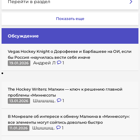
Перейти в раздел
Показать еще
Обсуждение
Vegas Hockey Knight о Дорофееве и Барбашеве на ОИ, если
бы Россия «научилась вести себя иначе
Андрей Л
1
19.01.2026
The Hockey Writers: Малкин — ключ к решению главной
проблемы «Миннесоты
Шшшшщ..
1
13.01.2026
В Монреале об интересе к обмену Малкина в «Миннесоту»:
все элементы могут сойтись довольно быстро
Шшшшщ..
1
11.01.2026