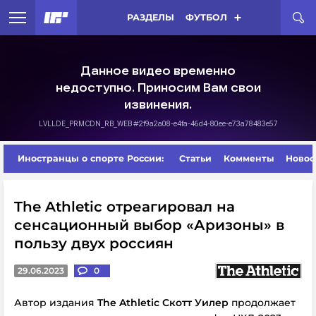
РАЗДЕЛЫ
ФУТБОЛ
Иностранцы о спорте России:
Статьи
Комменты
Новос
The Athletic отреагировал на
сенсационный выбор «Аризоны» в
пользу двух россиян
29.06.2023
0
Автор издания
The Athletic Скотт Уилер
продолжает