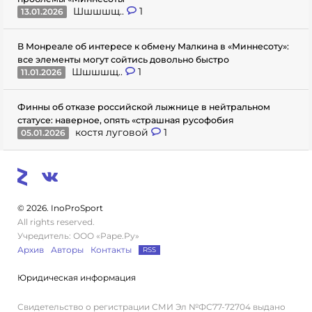
Шшшшщ..
1
13.01.2026
В Монреале об интересе к обмену Малкина в «Миннесоту»:
все элементы могут сойтись довольно быстро
Шшшшщ..
1
11.01.2026
Финны об отказе российской лыжнице в нейтральном
статусе: наверное, опять «страшная русофобия
костя луговой
1
05.01.2026
© 2026. InoProSport
All rights reserved.
Учредитель: ООО «Раре.Ру»
Архив
Авторы
Контакты
RSS
Юридическая информация
Свидетельство о регистрации СМИ Эл №ФС77-72704 выдано