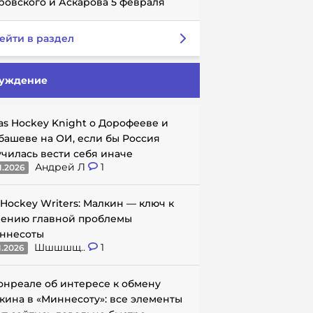
ровского и Аскарова 5 февраля
ейти в раздел
уждение
as Hockey Knight о Дорофееве и
башеве на ОИ, если бы Россия
училась вести себя иначе
Андрей Л
1
1.2026
 Hockey Writers: Малкин — ключ к
ению главной проблемы
ннесоты
Шшшшщ..
1
1.2026
онреале об интересе к обмену
кина в «Миннесоту»: все элементы