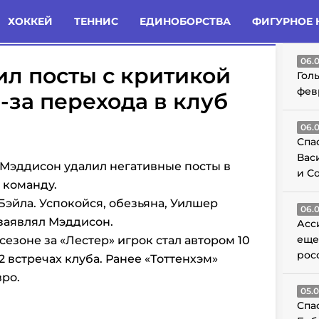
татьи
Комменты
Новости
ХОККЕЙ
ТЕННИС
ЕДИНОБОРСТВА
ФИГУРНОЕ 
ГО
06.
л посты с критикой
Гол
фев
-за перехода в клуб
06.
Спа
Вас
 Мэддисон удалил негативные посты в
и С
 команду.
Бэйла. Успокойся, обезьяна, Уилшер
06.
е заявлял Мэддисон.
Асс
еще
сезоне за
«Лестер» игрок стал автором 10
рос
2 встречах клуба. Ранее
«Тоттенхэм»
вро.
05.
Спа