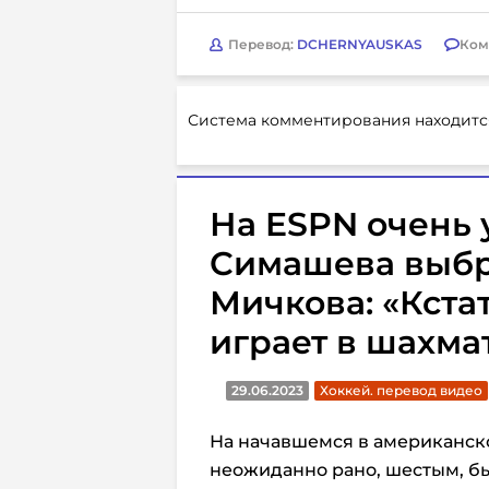
Перевод:
DCHERNYAUSKAS
Ком
Система комментирования находитс
На ESPN очень 
Симашева выб
Мичкова: «Кста
играет в шахма
29.06.2023
Хоккей. перевод видео
На начавшемся в американск
неожиданно рано, шестым, б