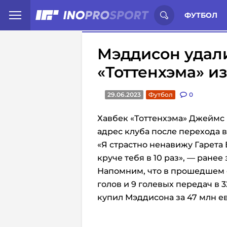
Иностранцы о спорте России:
С
ФУТБОЛ
Мэддисон удали
«Тоттенхэма» из
29.06.2023
Футбол
0
Хавбек «Тоттенхэма» Джеймс
адрес клуба после перехода в
«Я страстно ненавижу Гарета 
круче тебя в 10 раз», — ране
Напомним, что в прошедшем 
голов и 9 голевых передач в 3
купил
Мэддисона за 47 млн е