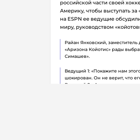
российской части своей хокк
Америку, чтобы выступать за
на ESPN ее ведущие обсудил
миру, руководством «койотов»
Райан Янковский, заместитель 
«Аризона Койотис» рады выбрат
Симашев».
Ведущий 1: «Покажите нам этог
шокирован. Он не верит, что ег
Ведущий 2: «А многие говорили
драфте. Это очень хороший выб
серьезный вакуум, который мо
Ведущая 3: «Мы предполагали,
рано на этом драфте, но не нас
подмечали многие скауты в сво
способен эффективно переводит
удивляет, что «Аризона» остав
Дмитрия».