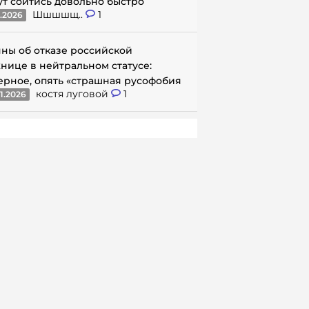
ут сойтись довольно быстро
Шшшшщ..
1
1.2026
ны об отказе российской
нице в нейтральном статусе:
ерное, опять «страшная русофобия
костя луговой
1
1.2026