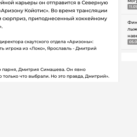
мог
ейной карьеры он отправится в Северную
11.0
 «Аризону Койотис». Во время трансляции
и сюрприз, приподнесенный хоккейному
Фин
.
лыж
нав
директора скаутского отдела «Аризоны»:
05.0
ь игрока из «Локо», Ярославль - Дмитрий
о парня, Дмитрия Симашева. Он явно
о только что выбрали. Но это правда, Дмитрий».
, что он один из лучших защитников на этом
ор «Аризоны». В их обороне образовался
жет заполнить именно Дмитрий Симашев».
 что Симашев может быть выбран довольно
только. Он талантливый защитник, и это
их отчетах. Он очень хорош в обороне и
ь шайбу в атаку. Но так или иначе, немного
ляет Мичкова на «доске объявлений», выбирая