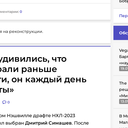
Боб
ментарии:
0
Пер
я на реконструкции.
Обс
Veg
удивились, что
Бар
«на
рали раньше
19.0
ти, он каждый день
The
ты»
реш
«Ми
13.0
0
ом Нэшвилле драфте НХЛ-2023
В М
Мал
ыл выбран
Дмитрий Симашев
. После