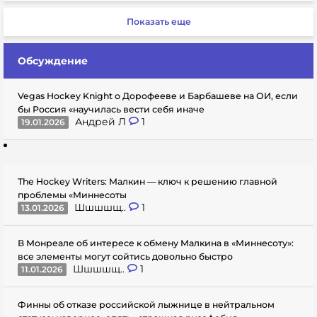
Показать еще
Обсуждение
Vegas Hockey Knight о Дорофееве и Барбашеве на ОИ, если
бы Россия «научилась вести себя иначе
Андрей Л
1
19.01.2026
The Hockey Writers: Малкин — ключ к решению главной
проблемы «Миннесоты
Шшшшщ..
1
13.01.2026
В Монреале об интересе к обмену Малкина в «Миннесоту»:
все элементы могут сойтись довольно быстро
Шшшшщ..
1
11.01.2026
Финны об отказе российской лыжнице в нейтральном