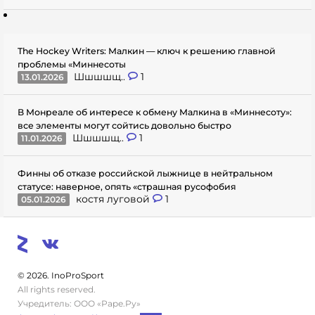
The Hockey Writers: Малкин — ключ к решению главной
проблемы «Миннесоты
Шшшшщ..
1
13.01.2026
В Монреале об интересе к обмену Малкина в «Миннесоту»:
все элементы могут сойтись довольно быстро
Шшшшщ..
1
11.01.2026
Финны об отказе российской лыжнице в нейтральном
статусе: наверное, опять «страшная русофобия
костя луговой
1
05.01.2026
© 2026. InoProSport
All rights reserved.
Учредитель: ООО «Раре.Ру»