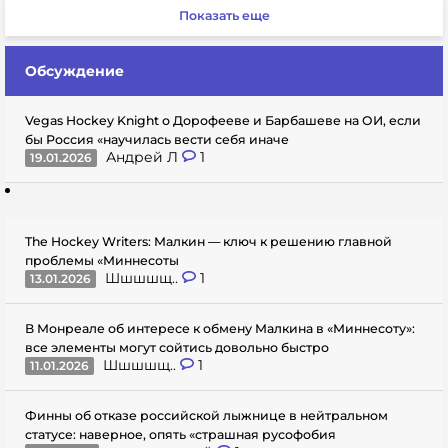
Показать еще
Обсуждение
Vegas Hockey Knight о Дорофееве и Барбашеве на ОИ, если
бы Россия «научилась вести себя иначе
Андрей Л
1
19.01.2026
The Hockey Writers: Малкин — ключ к решению главной
проблемы «Миннесоты
Шшшшщ..
1
13.01.2026
В Монреале об интересе к обмену Малкина в «Миннесоту»:
все элементы могут сойтись довольно быстро
Шшшшщ..
1
11.01.2026
Финны об отказе российской лыжнице в нейтральном
статусе: наверное, опять «страшная русофобия