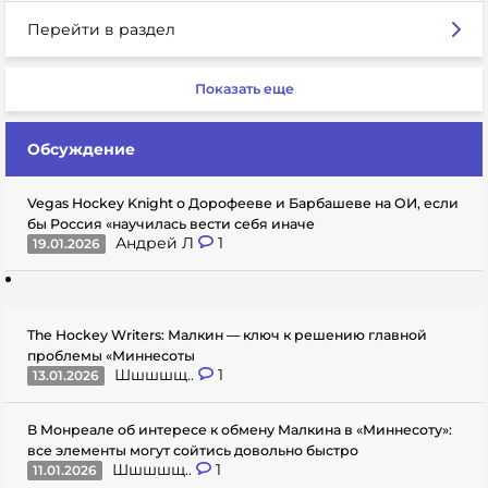
Перейти в раздел
Показать еще
Обсуждение
Vegas Hockey Knight о Дорофееве и Барбашеве на ОИ, если
бы Россия «научилась вести себя иначе
Андрей Л
1
19.01.2026
The Hockey Writers: Малкин — ключ к решению главной
проблемы «Миннесоты
Шшшшщ..
1
13.01.2026
В Монреале об интересе к обмену Малкина в «Миннесоту»:
все элементы могут сойтись довольно быстро
Шшшшщ..
1
11.01.2026