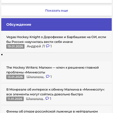
Показать еще
Обсуждение
Vegas Hockey Knight о Дорофееве и Барбашеве на ОИ, если
бы Россия «научилась вести себя иначе
Андрей Л
1
19.01.2026
The Hockey Writers: Малкин — ключ к решению главной
проблемы «Миннесоты
Шшшшщ..
1
13.01.2026
В Монреале об интересе к обмену Малкина в «Миннесоту»:
все элементы могут сойтись довольно быстро
Шшшшщ..
1
11.01.2026
Финны об отказе российской лыжнице в нейтральном