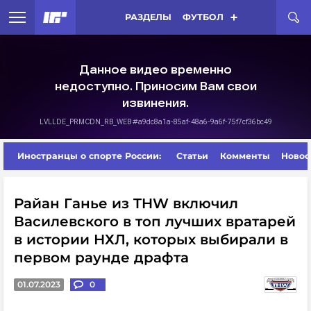
РАЗДЕЛЫ
ФУТБОЛ
Иностранцы о спорте России:
Статьи
Комменты
Новос
Райан Ганье из THW включил
Василевского в топ лучших вратарей
в истории НХЛ, которых выбирали в
первом раунде драфта
01.07.2023
0