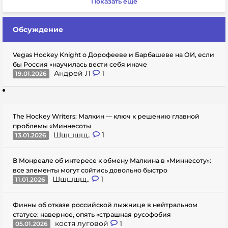
Показать еще
Обсуждение
Vegas Hockey Knight о Дорофееве и Барбашеве на ОИ, если
бы Россия «научилась вести себя иначе
Андрей Л
1
19.01.2026
The Hockey Writers: Малкин — ключ к решению главной
проблемы «Миннесоты
Шшшшщ..
1
13.01.2026
В Монреале об интересе к обмену Малкина в «Миннесоту»:
все элементы могут сойтись довольно быстро
Шшшшщ..
1
11.01.2026
Финны об отказе российской лыжнице в нейтральном
статусе: наверное, опять «страшная русофобия
костя луговой
1
05.01.2026