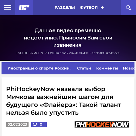
РАЗДЕЛЫ
ФУТБОЛ
Иностранцы о спорте России:
Статьи
Комменты
Новос
PhiHockeyNow назвала выбор
Мичкова важнейшим шагом для
будущего «Флайерз»: Такой талант
нельзя было упустить
02.07.2023
0