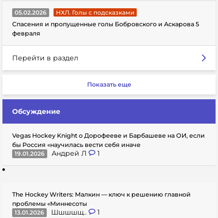
05.02.2026
НХЛ. Голы с подсказками
Спасения и пропущенные голы Бобровского и Аскарова 5
февраля
Перейти в раздел
Показать еще
Обсуждение
Vegas Hockey Knight о Дорофееве и Барбашеве на ОИ, если
бы Россия «научилась вести себя иначе
Андрей Л
1
19.01.2026
The Hockey Writers: Малкин — ключ к решению главной
проблемы «Миннесоты
Шшшшщ..
1
13.01.2026