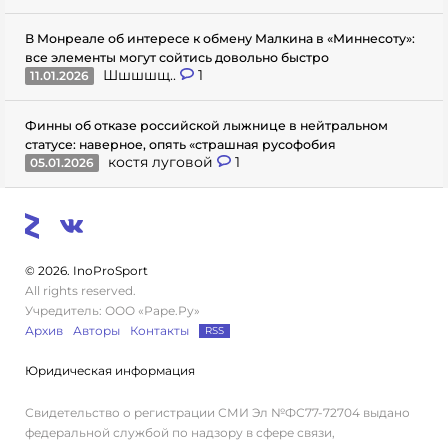
В Монреале об интересе к обмену Малкина в «Миннесоту»:
все элементы могут сойтись довольно быстро
Шшшшщ..
1
11.01.2026
Финны об отказе российской лыжнице в нейтральном
статусе: наверное, опять «страшная русофобия
костя луговой
1
05.01.2026
© 2026. InoProSport
All rights reserved.
Учредитель: ООО «Раре.Ру»
Архив
Авторы
Контакты
RSS
Юридическая информация
Свидетельство о регистрации СМИ Эл №ФС77-72704 выдано
федеральной службой по надзору в сфере связи,