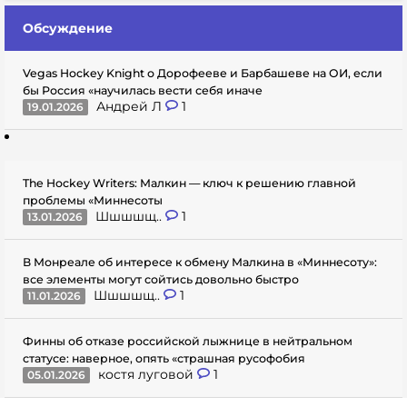
Обсуждение
Vegas Hockey Knight о Дорофееве и Барбашеве на ОИ, если
бы Россия «научилась вести себя иначе
Андрей Л
1
19.01.2026
The Hockey Writers: Малкин — ключ к решению главной
проблемы «Миннесоты
Шшшшщ..
1
13.01.2026
В Монреале об интересе к обмену Малкина в «Миннесоту»:
все элементы могут сойтись довольно быстро
Шшшшщ..
1
11.01.2026
Финны об отказе российской лыжнице в нейтральном
статусе: наверное, опять «страшная русофобия
костя луговой
1
05.01.2026