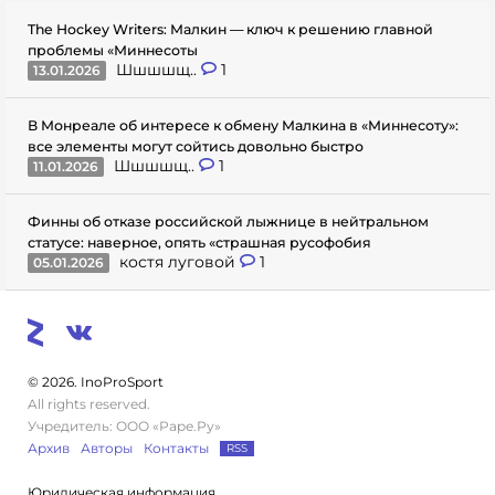
The Hockey Writers: Малкин — ключ к решению главной
проблемы «Миннесоты
Шшшшщ..
1
13.01.2026
В Монреале об интересе к обмену Малкина в «Миннесоту»:
все элементы могут сойтись довольно быстро
Шшшшщ..
1
11.01.2026
Финны об отказе российской лыжнице в нейтральном
статусе: наверное, опять «страшная русофобия
костя луговой
1
05.01.2026
© 2026. InoProSport
All rights reserved.
Учредитель: ООО «Раре.Ру»
Архив
Авторы
Контакты
RSS
Юридическая информация