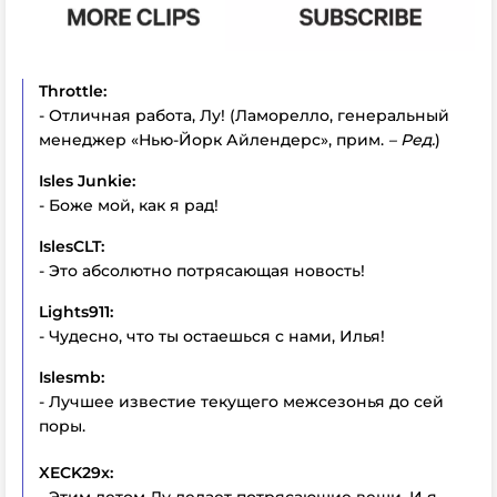
Throttle:
- Отличная работа, Лу! (Ламорелло, генеральный
менеджер «Нью-Йорк Айлендерс», прим.
– Ред.
)
Isles
Junkie:
- Боже мой, как я рад!
IslesCLT:
- Это абсолютно потрясающая новость!
Lights911:
- Чудесно, что ты остаешься с нами, Илья!
Islesmb:
- Лучшее известие текущего межсезонья до сей
поры.
XECK
29
x:
- Этим летом Лу делает потрясающие вещи. И я