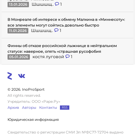
Шшшшщ..
1
13.01.2026
В Монреале об интересе к обмену Малкина в «Миннесоту»:
все элементы могут сойтись довольно быстро
Шшшшщ..
1
11.01.2026
Финны об отказе российской лыжнице в нейтральном
статусе: наверное, опять «страшная русофобия
костя луговой
1
05.01.2026
© 2026. InoProSport
All rights reserved.
Учредитель: ООО «Раре.Ру»
Архив
Авторы
Контакты
RSS
Юридическая информация
Свидетельство о регистрации СМИ Эл №ФС77-72704 выдано