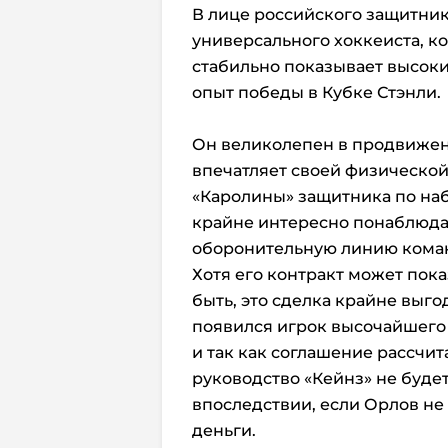
В лице российского защитник
универсального хоккеиста, к
стабильно показывает высокий
опыт победы в Кубке Стэнли.
Он великолепен в продвижен
впечатляет своей физической
«Каролины» защитника по наб
крайне интересно понаблюдат
оборонительную линию кома
Хотя его контракт может пока
быть, это сделка крайне выго
появился игрок высочайшего 
и так как соглашение рассчита
руководство «Кейнз» не буде
впоследствии, если Орлов не
деньги.