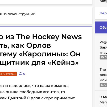
Боб
Пер
я на реконструкции.
Обс
 из The Hockey News
Veg
ть, как Орлов
Бар
стему «Каролины»: Он
«на
19.0
ащитник для «Кейнз»
The
ей. статьи
0
реш
«Ми
13.0
» и надеялись, что ваша команда
на рынке свободных агентов, то
В М
 как
Дмитрий Орлов
скоро примерит
Мал