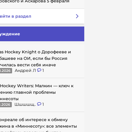
ровского и Аскарова 5 февраля
ейти в раздел
уждение
as Hockey Knight о Дорофееве и
башеве на ОИ, если бы Россия
училась вести себя иначе
Андрей Л
1
1.2026
 Hockey Writers: Малкин — ключ к
ению главной проблемы
ннесоты
Шшшшщ..
1
1.2026
онреале об интересе к обмену
кина в «Миннесоту»: все элементы