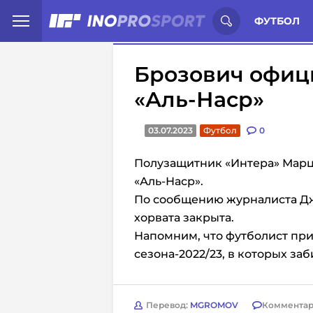
Иностранцы о спорте России:
С
ФУТБОЛ
Брозович офиц
«Аль-Наср»
03.07.2023
Футбол
0
Полузащитник «Интера» Марц
«Аль-Наср».
По сообщению
журналиста Дж
хорвата закрыта.
Напомним, что футболист прин
сезона-2022/23, в которых заб
Перевод:
MGROMOV
Комментар