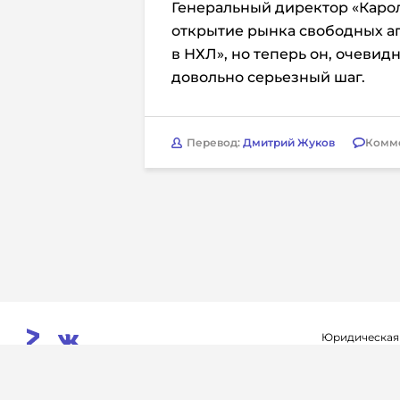
Генеральный директор «Карол
открытие рынка свободных аг
в НХЛ», но теперь он, очевидн
довольно серьезный шаг.
Перевод:
Дмитрий Жуков
Комм
Юридическая
Свидетельств
© 2026. InoProSport
выдано федер
All rights reserved.