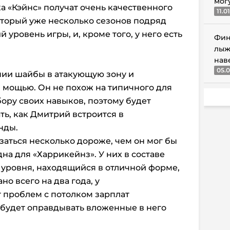
мог
а «Кэйнс» получат очень качественного
11.0
оторый уже несколько сезонов подряд
 уровень игры, и, кроме того, у него есть
Фин
лыж
нав
05.0
ии шайбы в атакующую зону и
 мощью. Он не похож на типичного для
ору своих навыков, поэтому будет
ь, как Дмитрий встроится в
нды.
заться несколько дороже, чем он мог бы
дна для «Харрикейнз». У них в составе
уровня, находящийся в отличной форме,
но всего на два года, у
т проблем с потолком зарплат
 будет оправдывать вложенные в него