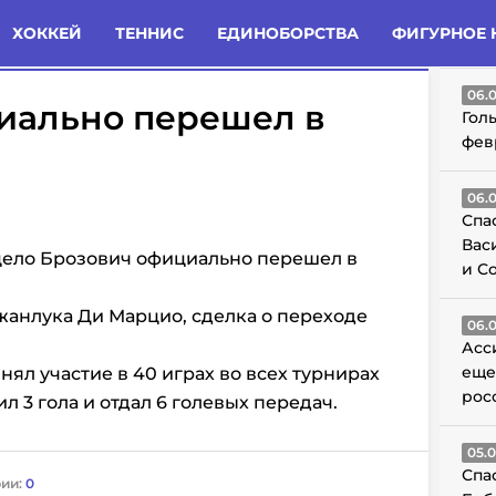
татьи
Комменты
Новости
ХОККЕЙ
ТЕННИС
ЕДИНОБОРСТВА
ФИГУРНОЕ 
ГО
06.
иально перешел в
Гол
фев
06.
Спа
Вас
ело Брозович официально перешел в
и С
анлука Ди Марцио, сделка о переходе
06.
Асс
еще
ял участие в 40 играх во всех турнирах
рос
ил 3 гола и отдал 6 голевых передач.
05.
Спа
ии:
0