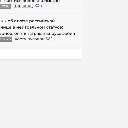
ут сойтись довольно быстро
Шшшшщ..
1
1.2026
ны об отказе российской
нице в нейтральном статусе:
ерное, опять «страшная русофобия
костя луговой
1
1.2026