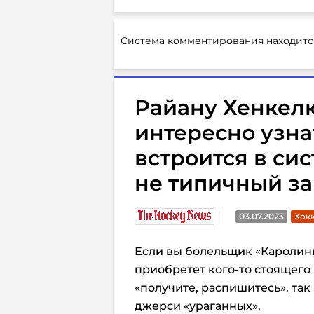
Система комментирования находитс
Райану Хенкелю
интересно узна
встроится в си
не типичный з
03.07.2023
Хокк
Если вы болельщик «Каролины
приобретет кого-то стоящего 
«получите, распишитесь», так
джерси «ураганных».