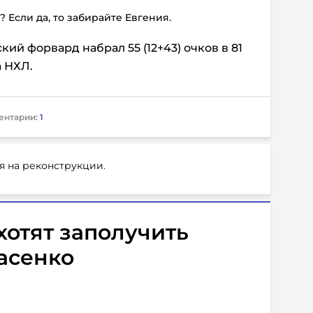
 Если да, то забирайте Евгения.
й форвард набрал 55 (12+43) очков в 81
 НХЛ.
ентарии:
1
я на реконструкции.
хотят заполучить
асенко