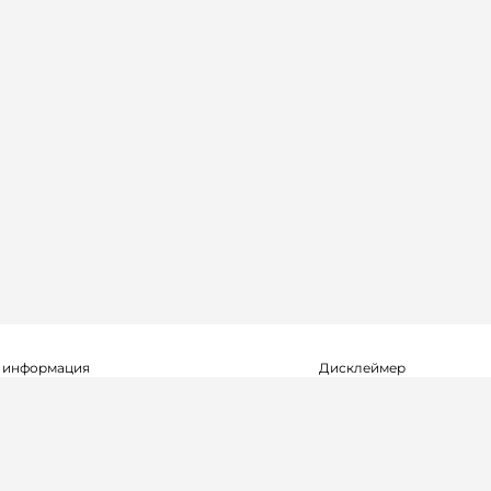
 информация
Дисклеймер
о о регистрации СМИ Эл №ФС77-72704
Редакция не несет ответ
альной службой по надзору в сфере
достоверность информа
мационных технологий и массовых
рекламных объявлениях.
(Роскомнадзор) 23.04.2018 г.
справочной информации