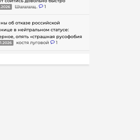
ут сойтись довольно быстро
Шшшшщ..
1
1.2026
ны об отказе российской
нице в нейтральном статусе:
ерное, опять «страшная русофобия
костя луговой
1
1.2026