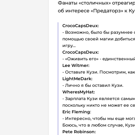
Фанаты «столичных» отреагир
об интересе «Предаторз» к Ку
CrocoCapsDeux:
- Возможно, было бы разумнее 
помощью своей магии добиться 
игру...
CrocoCapsDeux:
- «Оживить его» - единственн
Lee Witmer:
- Оставьте Кузи. Посмотрим, ка
LightMeDark:
- Лично я бы оставил Кузи.
WheresMyHat:
- Зарплата Кузи является самы
поскольку никто не может ее се
Eric Fleming
:
- Интересно, чтобы мы еще мог
Боюсь, что в любом случае, Куз
Pete Robinson: