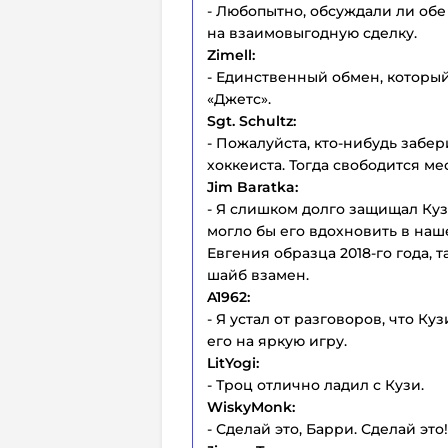
- Любопытно, обсуждали ли об
на взаимовыгодную сделку.
Zimell:
- Единственный обмен, который
«Джетс».
Sgt. Schultz:
- Пожалуйста, кто-нибудь забер
хоккеиста. Тогда свободится м
Jim Baratka:
- Я слишком долго защищал Кузи
могло бы его вдохновить в на
Евгения образца 2018-го года, т
шайб взамен.
A1962:
- Я устал от разговоров, что К
его на яркую игру.
LitYogi:
- Троц отлично ладил с Кузи.
WiskyMonk:
- Сделай это, Барри. Сделай это!