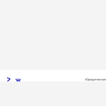
Юридическая
Свидетельств
© 2026. InoProSport
выдано федер
All rights reserved.
связи, инфор
Учредитель: ООО «Раре.Ру»
коммуникаций 
Архив
Авторы
Контакты
RSS