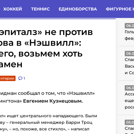
татьи
Комменты
Новости
ХОККЕЙ
ТЕННИС
ЕДИНОБОРСТВА
ФИГУРНОЕ 
ГО
06.
эпиталз» не против
Гол
фев
ва в «Нэшвилл»:
его, возьмем хоть
06.
Спа
амен
Вас
и С
ентарии
1
06.
идман сообщал о том, что «Нэшвилл»
Асс
еще
ингтона»
Евгением Кузнецовым.
рос
лл» ищет центрального нападающего. Были
ву – генеральный менеджер Барри Троц
05.
Спа
», – но, похоже, все стихло», – написал