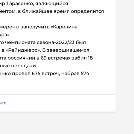
ир Тарасенко, являющийся
ентом, в ближайшее время определится
амерены заполучить «Каролина
рз».
го чемпионата сезона-2022/23 был
» в «Рейнджерс». В завершившемся
а россиянин в 69 встречах забил 18
вные передачи.
енко провел 675 встреч, набрав 574
и:
0