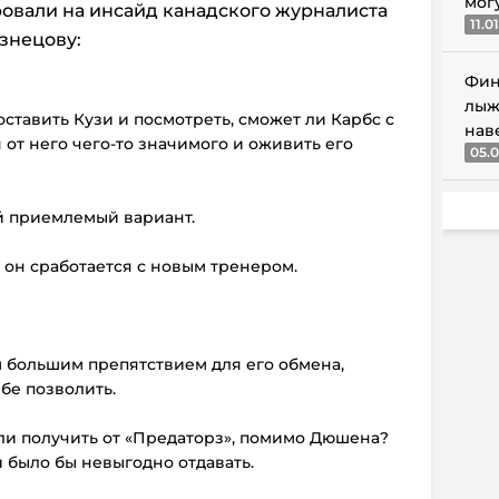
мог
овали на инсайд канадского журналиста
11.0
знецову:
Фин
лыж
оставить Кузи и посмотреть, сможет ли Карбс с
нав
от него чего-то значимого и оживить его
05.0
ый приемлемый вариант.
к он сработается с новым тренером.
м большим препятствием для его обмена,
бе позволить.
ли получить от «Предаторз», помимо Дюшена?
и было бы невыгодно отдавать.