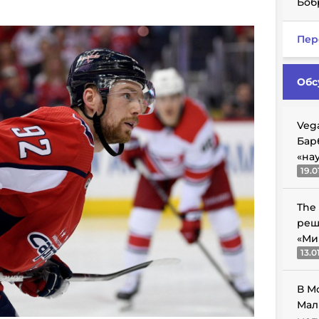
Боб
Пер
Обс
Veg
Бар
«на
19.0
The
реш
«Ми
13.0
В М
Мал