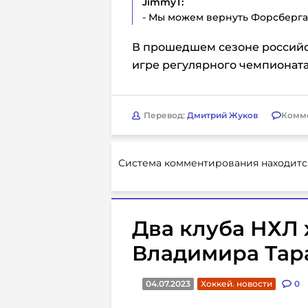
JimmyT:
- Мы можем вернуть Форсберга?
В прошедшем сезоне российски
игре регулярного чемпионата
Перевод:
Дмитрий Жуков
Комм
Система комментирования находитс
Два клуба НХЛ 
Владимира Тар
04.07.2023
Хоккей. новости
0