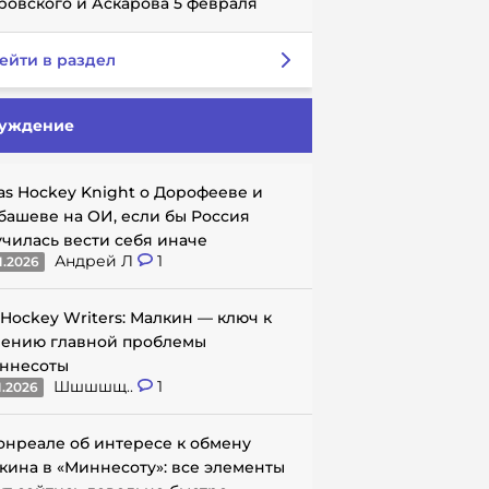
ровского и Аскарова 5 февраля
ейти в раздел
уждение
as Hockey Knight о Дорофееве и
башеве на ОИ, если бы Россия
училась вести себя иначе
Андрей Л
1
1.2026
 Hockey Writers: Малкин — ключ к
ению главной проблемы
ннесоты
Шшшшщ..
1
1.2026
онреале об интересе к обмену
кина в «Миннесоту»: все элементы