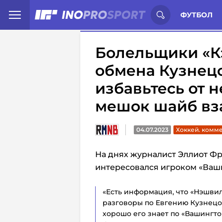
Иностранцы о спорте России:
С
ФУТБОЛ
Болельщики «К
обмена Кузнецо
избавьтесь от н
мешок шайб вз
04.07.2023
Хоккей. комм
На днях журналист Эллиот Фр
интересовался игроком «Ваш
«Есть информация, что «Нэшви
разговоры по Евгению Кузнецо
хорошо его знает по «Вашингтону