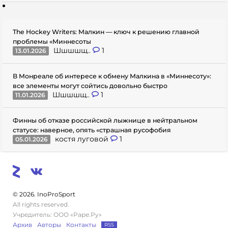
The Hockey Writers: Малкин — ключ к решению главной
проблемы «Миннесоты
Шшшшщ..
1
13.01.2026
В Монреале об интересе к обмену Малкина в «Миннесоту»:
все элементы могут сойтись довольно быстро
Шшшшщ..
1
11.01.2026
Финны об отказе российской лыжнице в нейтральном
статусе: наверное, опять «страшная русофобия
костя луговой
1
05.01.2026
© 2026. InoProSport
All rights reserved.
Учредитель: ООО «Раре.Ру»
Архив
Авторы
Контакты
RSS