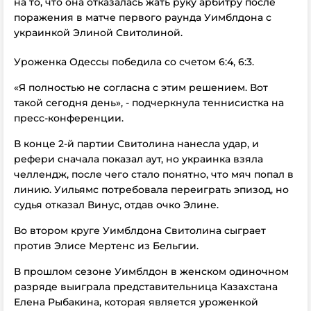
на то, что она отказалась жать руку арбитру после
поражения в матче первого раунда Уимблдона с
украинкой Элиной Свитолиной.
Уроженка Одессы победила со счетом 6:4, 6:3.
«Я полностью не согласна с этим решением. Вот
такой сегодня день», - подчеркнула теннисистка на
пресс-конференции.
В конце 2-й партии Свитолина нанесла удар, и
рефери сначала показал аут, но украинка взяла
челлендж, после чего стало понятно, что мяч попал в
линию. Уильямс потребовала переиграть эпизод, но
судья отказал Винус, отдав очко Элине.
Во втором круге Уимблдона Свитолина сыграет
против Элисе Мертенс из Бельгии.
В прошлом сезоне Уимблдон в женском одиночном
разряде выиграла представительница Казахстана
Елена Рыбакина, которая является уроженкой