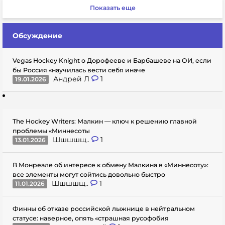
Показать еще
Обсуждение
Vegas Hockey Knight о Дорофееве и Барбашеве на ОИ, если
бы Россия «научилась вести себя иначе
Андрей Л
1
19.01.2026
The Hockey Writers: Малкин — ключ к решению главной
проблемы «Миннесоты
Шшшшщ..
1
13.01.2026
В Монреале об интересе к обмену Малкина в «Миннесоту»:
все элементы могут сойтись довольно быстро
Шшшшщ..
1
11.01.2026
Финны об отказе российской лыжнице в нейтральном
статусе: наверное, опять «страшная русофобия