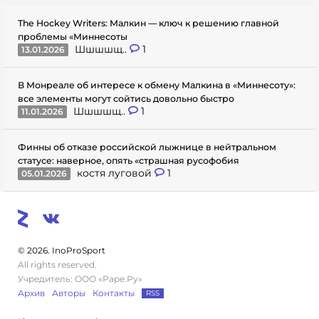
The Hockey Writers: Малкин — ключ к решению главной
проблемы «Миннесоты
Шшшшщ..
1
13.01.2026
В Монреале об интересе к обмену Малкина в «Миннесоту»:
все элементы могут сойтись довольно быстро
Шшшшщ..
1
11.01.2026
Финны об отказе российской лыжнице в нейтральном
статусе: наверное, опять «страшная русофобия
костя луговой
1
05.01.2026
© 2026. InoProSport
All rights reserved.
Учредитель: ООО «Раре.Ру»
Архив
Авторы
Контакты
RSS