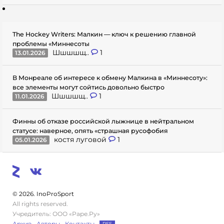
The Hockey Writers: Малкин — ключ к решению главной
проблемы «Миннесоты
Шшшшщ..
1
13.01.2026
В Монреале об интересе к обмену Малкина в «Миннесоту»:
все элементы могут сойтись довольно быстро
Шшшшщ..
1
11.01.2026
Финны об отказе российской лыжнице в нейтральном
статусе: наверное, опять «страшная русофобия
костя луговой
1
05.01.2026
© 2026. InoProSport
All rights reserved.
Учредитель: ООО «Раре.Ру»
Архив
Авторы
Контакты
RSS